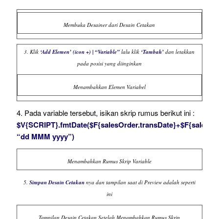
Membuka Desainer dari Desain Cetakan
3. Klik
‘Add Elemen’ (icon +) | “Variable”
lalu klik
‘Tambah’
dan letakkan
pada posisi yang diinginkan
Menambahkan Elemen Variabel
4. Pada variable tersebut, isikan skrip rumus berikut ini :
$V{SCRIPT}.fmtDate($F{salesOrder.transDate}+$F{salesOr
“dd MMM yyyy”)
Menambahkan Rumus Skrip Variable
5.
Simpan Desain Cetakan
nya dan tampilan saat di Preview adalah seperti
ini
Tampilan Desain Cetakan Setelah Menambahkan Rumus Skrip