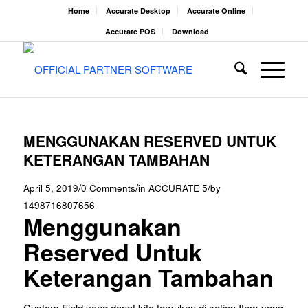
Home
Accurate Desktop
Accurate Online
Accurate POS
Download
MENGGUNAKAN RESERVED UNTUK
KETERANGAN TAMBAHAN
/
/
/
April 5, 2019
0 Comments
in
ACCURATE 5
by
1498716807656
Menggunakan
Reserved Untuk
Keterangan Tambahan
Custom Field yang dapat kita temukan di setiap Item yang