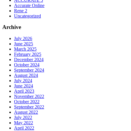
ACCURATE 5
Accurate Online
Rene 2
Uncategorized
Archive
July 2026
June 2025
March 2025
February 2025
December 2024
October 2024
September 2024
August 2024
July 2024
June 2024
April 2023
November 2022
October 2022
September 2022
August 2022
July 2022
May 2022
April 2022