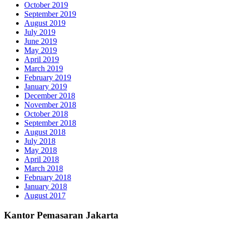
October 2019
September 2019
August 2019
July 2019
June 2019
May 2019
April 2019
March 2019
February 2019
January 2019
December 2018
November 2018
October 2018
September 2018
August 2018
July 2018
May 2018
April 2018
March 2018
February 2018
January 2018
August 2017
Kantor Pemasaran Jakarta