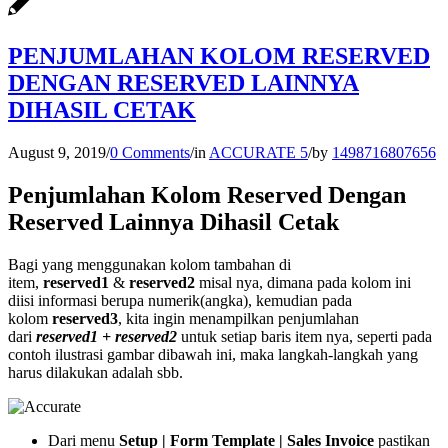
PENJUMLAHAN KOLOM RESERVED
DENGAN RESERVED LAINNYA
DIHASIL CETAK
August 9, 2019
/
0 Comments
/
in
ACCURATE 5
/
by
1498716807656
Penjumlahan Kolom Reserved Dengan
Reserved Lainnya Dihasil Cetak
Bagi yang menggunakan kolom tambahan di
item,
reserved1
&
reserved2
misal nya, dimana pada kolom ini
diisi informasi berupa numerik(angka), kemudian pada
kolom
reserved3
, kita ingin menampilkan penjumlahan
dari
reserved1 + reserved2
untuk setiap baris item nya, seperti pada
contoh ilustrasi gambar dibawah ini, maka langkah-langkah yang
harus dilakukan adalah sbb.
Dari menu
Setup | Form Template | Sales Invoice
pastikan