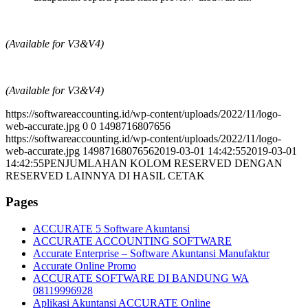
(Available for V3&V4)
(Available for V3&V4)
https://softwareaccounting.id/wp-content/uploads/2022/11/logo-
web-accurate.jpg
0
0
1498716807656
https://softwareaccounting.id/wp-content/uploads/2022/11/logo-
web-accurate.jpg
1498716807656
2019-03-01 14:42:55
2019-03-01
14:42:55
PENJUMLAHAN KOLOM RESERVED DENGAN
RESERVED LAINNYA DI HASIL CETAK
Pages
ACCURATE 5 Software Akuntansi
ACCURATE ACCOUNTING SOFTWARE
Accurate Enterprise – Software Akuntansi Manufaktur
Accurate Online Promo
ACCURATE SOFTWARE DI BANDUNG WA
08119996928
Aplikasi Akuntansi ACCURATE Online