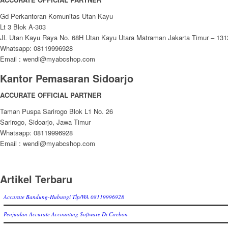
Gd Perkantoran Komunitas Utan Kayu
Lt 3 Blok A-303
Jl. Utan Kayu Raya No. 68H Utan Kayu Utara Matraman Jakarta Timur – 131
Whatsapp: 08119996928
Email : wendi@myabcshop.com
Kantor Pemasaran Sidoarjo
ACCURATE OFFICIAL PARTNER
Taman Puspa Sarirogo Blok L1 No. 26
Sarirogo, Sidoarjo, Jawa Timur
Whatsapp: 08119996928
Email : wendi@myabcshop.com
Artikel Terbaru
Accurate Bandung-Hubungi Tlp/WA 08119996928
Penjualan Accurate Accounting Software Di Cirebon