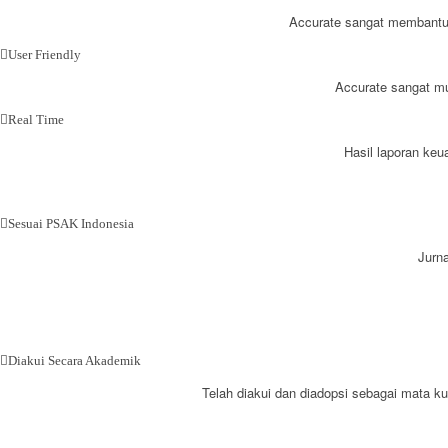
Accurate sangat membantu
User Friendly
Accurate sangat mu
Real Time
Hasil laporan keu
Sesuai PSAK Indonesia
Jurn
Diakui Secara Akademik
Telah diakui dan diadopsi sebagai mata kuli