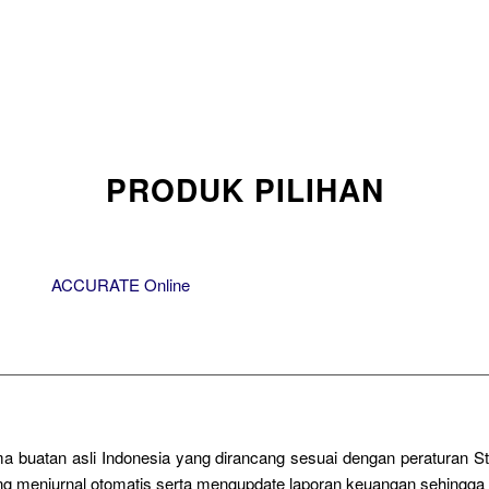
PRODUK PILIHAN
ACCURATE Online
a buatan asli Indonesia yang dirancang sesuai dengan peraturan 
sung menjurnal otomatis serta mengupdate laporan keuangan sehingg