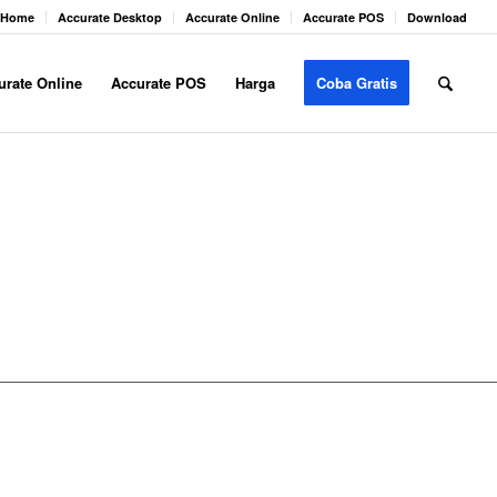
Home
Accurate Desktop
Accurate Online
Accurate POS
Download
urate Online
Accurate POS
Harga
Coba Gratis