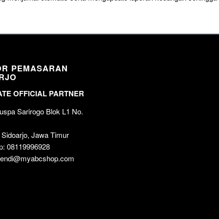
OR PEMASARAN
RJO
TE OFFICIAL PARTNER
spa Sarirogo Blok L1 No.
 Sidoarjo, Jawa Timur
p: 08119996928
 wendi@myabcshop.com