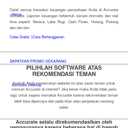
Catat semua transaksi keuangan perusahaan Anda di Accurate
Home
Software. Laporan keuangan terbentuk secara otomatis dan real
time seperti: Neraca, Laba Rugi, Cash Flows, Hutang, Piutang
dan lain-lain
Coba Gratis
Cara Berlangganan
DAPATKAN PROMO SEKARANG
PILIHLAH SOFTWARE ATAS
REKOMENDASI TEMAN
Apakah Anda menemukan website ini atas saran teman untuk
Accurate Desktop
mencari Accurate di internet? Jika benar maka Anda tidak perlu
ragu untuk segera memakai Accurate karena rekomendasi teman
lebih bisa dipercaya dari pada iklan atau penjelasan seorang
sales
Accurate selalu direkomendasikan oleh
penggunanya karena beberapa hal di bawah