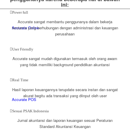
ini:
Power full
Accurate sangat membantu penggunanya dalam bekerja
Accurate Online
terutama yang berhubungan dengan administrasi dan keuangan
perusahaan
User Friendly
Accurate sangat mudah digunakan termasuk oleh orang awam
yang tidak memiliki background pendidikan akuntansi
Real Time
Hasil laporan keuangannya terupdate secara instan dan sangat
akurat begitu ada transaksi yang diinput oleh user
Accurate POS
Sesuai PSAK Indonesia
Jurnal akuntansi dan laporan keuangan sesuai Peraturan
Standard Akuntansi Keuangan