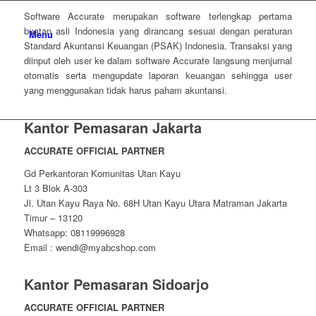
Software Accurate merupakan software terlengkap pertama
buatan asli Indonesia yang dirancang sesuai dengan peraturan
Menu
Standard Akuntansi Keuangan (PSAK) Indonesia. Transaksi yang
diinput oleh user ke dalam software Accurate langsung menjurnal
otomatis serta mengupdate laporan keuangan sehingga user
yang menggunakan tidak harus paham akuntansi.
Kantor Pemasaran Jakarta
ACCURATE OFFICIAL PARTNER
Gd Perkantoran Komunitas Utan Kayu
Lt 3 Blok A-303
Jl. Utan Kayu Raya No. 68H Utan Kayu Utara Matraman Jakarta
Timur – 13120
Whatsapp: 08119996928
Email : wendi@myabcshop.com
Kantor Pemasaran Sidoarjo
ACCURATE OFFICIAL PARTNER