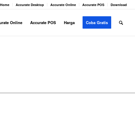
Home
Accurate Desktop
Accurate Online
Accurate POS
Download
urate Online
Accurate POS
Harga
Coba Gratis