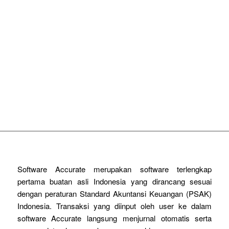
PRODUK PILIHAN
ACCURATE 5 Desktop
ACCURATE Online
RENE 2 Point Of Sales
Software Accurate merupakan software terlengkap
pertama buatan asli Indonesia yang dirancang sesuai
dengan peraturan Standard Akuntansi Keuangan (PSAK)
Indonesia. Transaksi yang diinput oleh user ke dalam
software Accurate langsung menjurnal otomatis serta