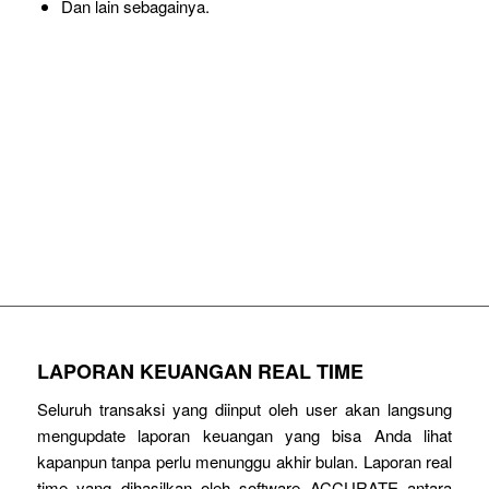
Dan lain sebagainya.
KONTROL SELURUH TRANSAKSI
PERUSAHAAN ANDA
MENGGUNAKAN SOFTWARE ACCURATE
LAPORAN KEUANGAN REAL TIME
Seluruh transaksi yang diinput oleh user akan langsung
mengupdate laporan keuangan yang bisa Anda lihat
kapanpun tanpa perlu menunggu akhir bulan. Laporan real
time yang dihasilkan oleh software ACCURATE antara