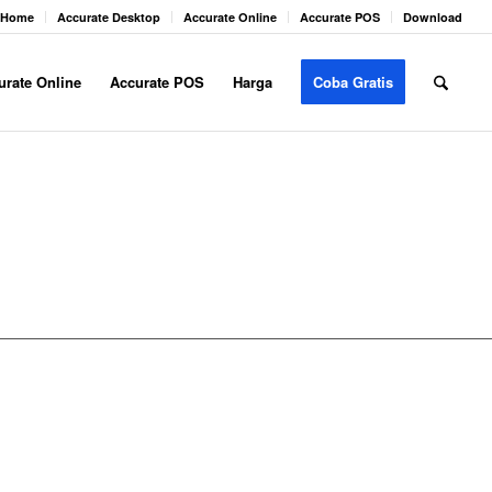
Home
Accurate Desktop
Accurate Online
Accurate POS
Download
urate Online
Accurate POS
Harga
Coba Gratis