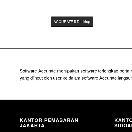
ACCURATE 5 Desktop
Software Accurate merupakan software terlengkap pertam
yang diinput oleh user ke dalam software Accurate lang
KANTOR PEMASARAN
KANT
JAKARTA
SIDOA