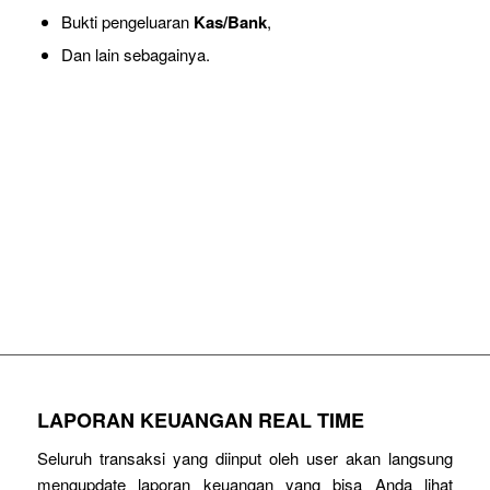
Bukti pengeluaran
Kas/Bank
,
Dan lain sebagainya.
KONTROL SELURUH TRANSAKSI
PERUSAHAAN ANDA
MENGGUNAKAN SOFTWARE ACCURATE
LAPORAN KEUANGAN REAL TIME
Seluruh transaksi yang diinput oleh user akan langsung
mengupdate laporan keuangan yang bisa Anda lihat