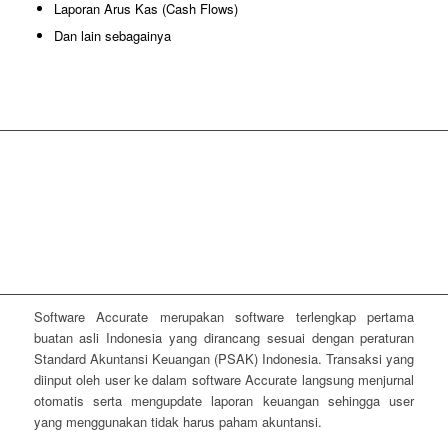
Laporan Arus Kas (Cash Flows)
Dan lain sebagainya
PRODUK PILIHAN
ACCURATE 5 Desktop
ACCURATE Online
RENE 2 Point Of Sales
Software Accurate merupakan software terlengkap pertama
buatan asli Indonesia yang dirancang sesuai dengan peraturan
Standard Akuntansi Keuangan (PSAK) Indonesia. Transaksi yang
diinput oleh user ke dalam software Accurate langsung menjurnal
otomatis serta mengupdate laporan keuangan sehingga user
yang menggunakan tidak harus paham akuntansi.