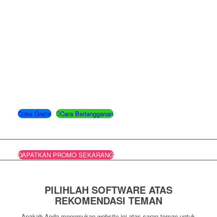
ACCURATE SOFTWARE
Catat semua transaksi keuangan
perusahaan Anda di Accurate
Software. Laporan keuangan terbentuk
secara otomatis dan real time seperti:
Neraca, Laba Rugi, Cash Flows,
Hutang, Piutang dan lain-lain
Coba Gratis
Cara Berlangganan
DAPATKAN PROMO SEKARANG
PILIHLAH SOFTWARE ATAS
REKOMENDASI TEMAN
Apakah Anda menemukan website ini atas saran teman untuk