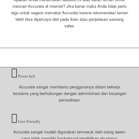
mencari Accurate di internet? Jika benar maka Anda tidak perlu
ragu untuk segera memakai Accurate karena rekomendasi teman
lebih bisa dipercaya dari pada iklan atau penjelasan seorang
sales
Accurate selalu direkomendasikan oleh
penggunanya karena beberapa hal di bawah
ini:
Power full
Accurate sangat membantu penggunanya dalam bekerja
terutama yang berhubungan dengan administrasi dan keuangan
perusahaan
User Friendly
Accurate sangat mudah digunakan termasuk oleh orang awam
yang tidak memiliki background pendidikan akuntansi