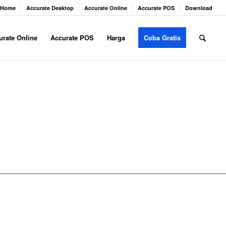
Home
Accurate Desktop
Accurate Online
Accurate POS
Download
urate Online
Accurate POS
Harga
Coba Gratis