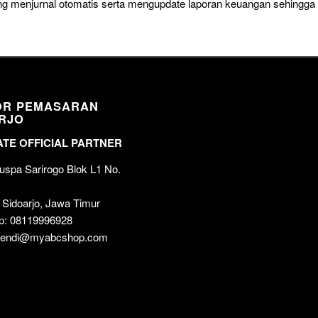
sung menjurnal otomatis serta mengupdate laporan keuangan sehingg
OR PEMASARAN
RJO
TE OFFICIAL PARTNER
spa Sarirogo Blok L1 No.
 Sidoarjo, Jawa Timur
p: 08119996928
 wendi@myabcshop.com