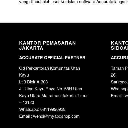
yang diinput oleh user ke dalam software Accurate lang
KANTOR PEMASARAN
KANT
JAKARTA
SIDOA
ACCURATE OFFICIAL PARTNER
ACCURA
Gd Perkantoran Komunitas Utan
Taman Pu
Kayu
26
Lt 3 Blok A-303
Sarirogo,
Jl. Utan Kayu Raya No. 68H Utan
Whatsap
Kayu Utara Matraman Jakarta Timur
Email :
– 13120
Whatsapp: 08119996928
Email : wendi@myabcshop.com