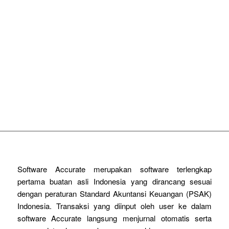
PRODUK PILIHAN
ACCURATE 5 Desktop
ACCURATE Online
RENE 2 Point Of Sales
Software Accurate merupakan software terlengkap
pertama buatan asli Indonesia yang dirancang sesuai
dengan peraturan Standard Akuntansi Keuangan (PSAK)
Indonesia. Transaksi yang diinput oleh user ke dalam
software Accurate langsung menjurnal otomatis serta