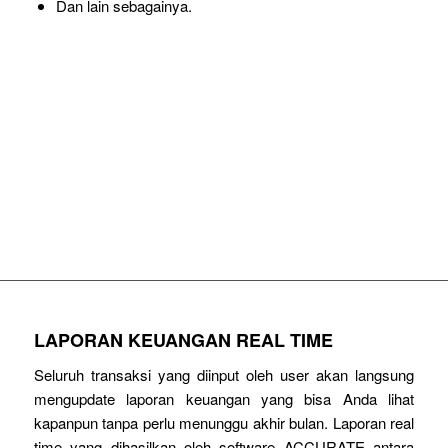
Dan lain sebagainya.
KONTROL SELURUH TRANSAKSI
PERUSAHAAN ANDA
MENGGUNAKAN SOFTWARE ACCURATE
LAPORAN KEUANGAN REAL TIME
Seluruh transaksi yang diinput oleh user akan langsung
mengupdate laporan keuangan yang bisa Anda lihat
kapanpun tanpa perlu menunggu akhir bulan. Laporan real
time yang dihasilkan oleh software ACCURATE antara