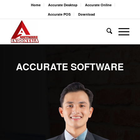
Home
Accurate Desktop
Accurate Online
Accurate POS
Download
ACCURATE SOFTWARE