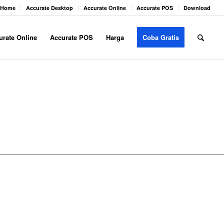
Home
Accurate Desktop
Accurate Online
Accurate POS
Download
urate Online
Accurate POS
Harga
Coba Gratis