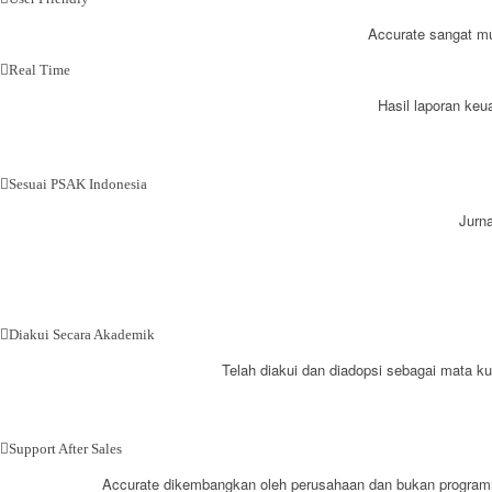
Accurate sangat mu
Real Time
Hasil laporan keu
Sesuai PSAK Indonesia
Jurn
Diakui Secara Akademik
Telah diakui dan diadopsi sebagai mata kuli
Support After Sales
Accurate dikembangkan oleh perusahaan dan bukan progra