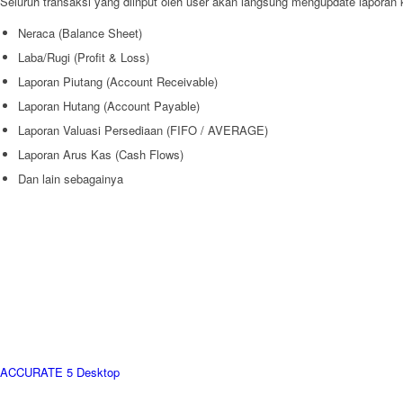
Seluruh transaksi yang diinput oleh user akan langsung mengupdate laporan 
Neraca (Balance Sheet)
Laba/Rugi (Profit & Loss)
Laporan Piutang (Account Receivable)
Laporan Hutang (Account Payable)
Laporan Valuasi Persediaan (FIFO / AVERAGE)
Laporan Arus Kas (Cash Flows)
Dan lain sebagainya
ACCURATE 5 Desktop