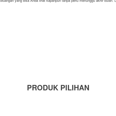
keuangan yang bisa Anda lihat kapanpun tanpa perlu menunggu akhir bulan. L
PRODUK PILIHAN