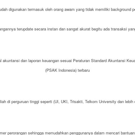
dah digunakan termasuk oleh orang awam yang tidak memiliki background p
angannya terupdate secara instan dan sangat akurat begitu ada transaksi yang
al akuntansi dan laporan keuangan sesuai Peraturan Standard Akuntansi Keu
(PSAK Indonesia) terbaru
ah di perguruan tinggi seperti (UI, UKI, Trisakti, Telkom University dan lebih
mmer perorangan sehingga memudahkan penggunanya dalam mencari bantuan 