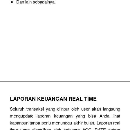
Dan lain sebagainya.
KONTROL SELURUH TRANSAKSI
PERUSAHAAN ANDA
MENGGUNAKAN SOFTWARE ACCURATE
LAPORAN KEUANGAN REAL TIME
Seluruh transaksi yang diinput oleh user akan langsung
mengupdate laporan keuangan yang bisa Anda lihat
kapanpun tanpa perlu menunggu akhir bulan. Laporan real
time yang dihasilkan oleh software ACCURATE antara