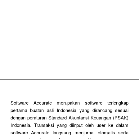
PRODUK PILIHAN
ACCURATE 5 Desktop
ACCURATE Online
RENE 2 Point Of Sales
Software Accurate merupakan software terlengkap
pertama buatan asli Indonesia yang dirancang sesuai
dengan peraturan Standard Akuntansi Keuangan (PSAK)
Indonesia. Transaksi yang diinput oleh user ke dalam
software Accurate langsung menjurnal otomatis serta