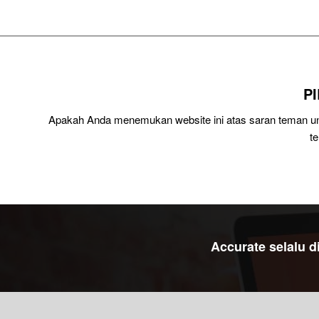
P
Apakah Anda menemukan website ini atas saran teman unt
t
Accurate selalu 