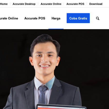
Home
Accurate Desktop
Accurate Online
Accurate POS
Download
urate Online
Accurate POS
Harga
Coba Gratis