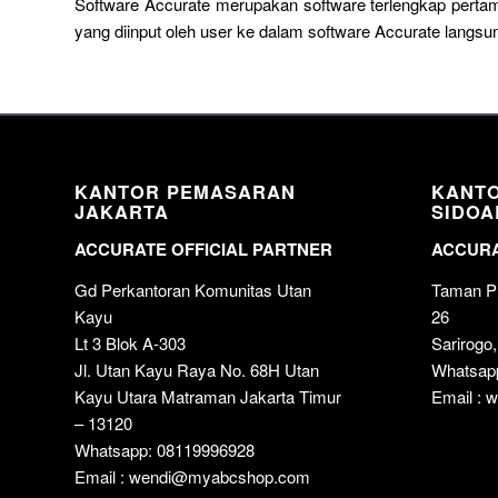
Software Accurate merupakan software terlengkap pertam
yang diinput oleh user ke dalam software Accurate lang
KANTOR PEMASARAN
KANT
JAKARTA
SIDOA
ACCURATE OFFICIAL PARTNER
ACCURA
Gd Perkantoran Komunitas Utan
Taman Pu
Kayu
26
Lt 3 Blok A-303
Sarirogo,
Jl. Utan Kayu Raya No. 68H Utan
Whatsap
Kayu Utara Matraman Jakarta Timur
Email :
– 13120
Whatsapp: 08119996928
Email : wendi@myabcshop.com