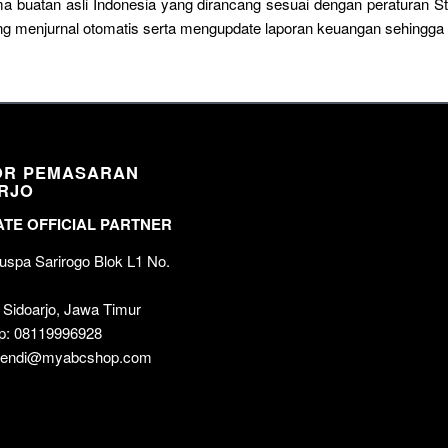
a buatan asli Indonesia yang dirancang sesuai dengan peraturan 
sung menjurnal otomatis serta mengupdate laporan keuangan sehingg
OR PEMASARAN
RJO
TE OFFICIAL PARTNER
spa Sarirogo Blok L1 No.
 Sidoarjo, Jawa Timur
p: 08119996928
 wendi@myabcshop.com