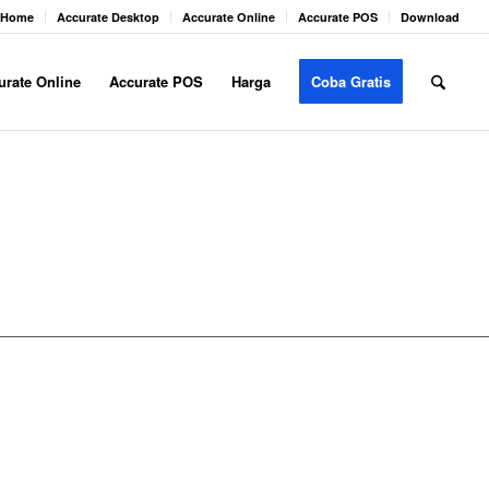
Home
Accurate Desktop
Accurate Online
Accurate POS
Download
urate Online
Accurate POS
Harga
Coba Gratis