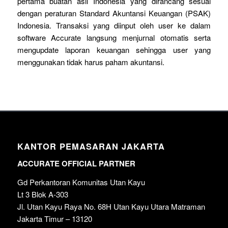
pertama buatan asli Indonesia yang dirancang sesuai
dengan peraturan Standard Akuntansi Keuangan (PSAK)
Indonesia. Transaksi yang diinput oleh user ke dalam
software Accurate langsung menjurnal otomatis serta
mengupdate laporan keuangan sehingga user yang
menggunakan tidak harus paham akuntansi.
KANTOR PEMASARAN JAKARTA
ACCURATE OFFICIAL PARTNER
Gd Perkantoran Komunitas Utan Kayu
Lt 3 Blok A-303
Jl. Utan Kayu Raya No. 68H Utan Kayu Utara Matraman
Jakarta Timur – 13120