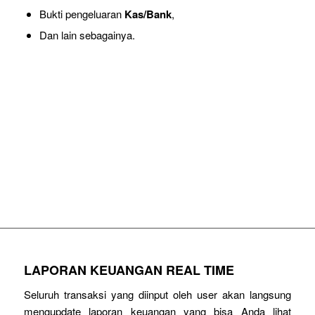
Bukti pengeluaran
Kas/Bank
,
Dan lain sebagainya.
KONTROL SELURUH TRANSAKSI
PERUSAHAAN ANDA
MENGGUNAKAN SOFTWARE ACCURATE
LAPORAN KEUANGAN REAL TIME
Seluruh transaksi yang diinput oleh user akan langsung
mengupdate laporan keuangan yang bisa Anda lihat