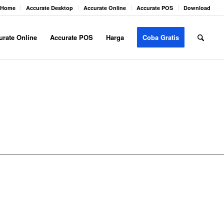
Home
Accurate Desktop
Accurate Online
Accurate POS
Download
urate Online
Accurate POS
Harga
Coba Gratis