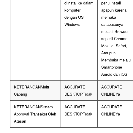
diinstal ke dalam
perlu install
komputer
apapun karena
dengan OS
memuka
Windows
databasenya
melalui Browser
seperti Chrome,
Mozilla, Safari,
Ataupun
Membuka melalui
Smartphone
Anroid dan iOS
Multi
Cabang
Tidak
Ya
Sistem
Approval Transaksi Oleh
Tidak
Ya
Atasan