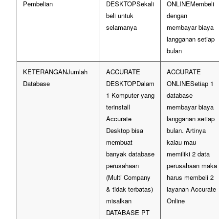
Pembelian
Sekali
Membeli
beli untuk
dengan
selamanya
membayar biaya
langganan setiap
bulan
Jumlah
Database
Dalam
Setiap 1
1 Komputer yang
database
terinstall
membayar biaya
Accurate
langganan setiap
Desktop bisa
bulan. Artinya
membuat
kalau mau
banyak database
memiliki 2 data
perusahaan
perusahaan maka
(Multi Company
harus membeli 2
& tidak terbatas)
layanan Accurate
misalkan
Online
DATABASE PT