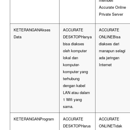
membeli
Accurate Online
Private Server
Akses
Data
Hanya
Bisa
bisa diakses
diakses dari
oleh komputer
manapun selagi
lokal dan
ada jaringan
komputer-
Internet
komputer yang
terhubung
dengan kabel
LAN atau dalam
1 Wifi yang
sama.
Program
Harus
Tidak