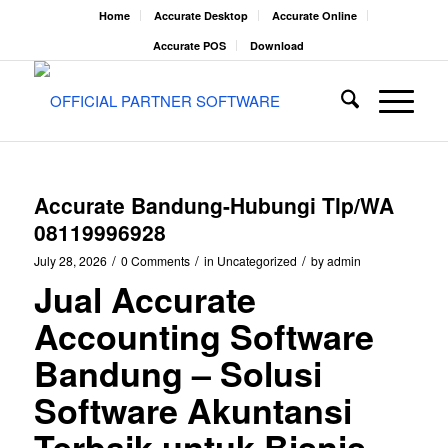
Home
Accurate Desktop
Accurate Online
Accurate POS
Download
Accurate Bandung-Hubungi Tlp/WA
08119996928
/
/
/
July 28, 2026
0 Comments
in
Uncategorized
by
admin
Jual Accurate
Accounting Software
Bandung – Solusi
Software Akuntansi
Terbaik untuk Bisnis