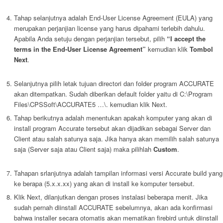
Tahap selanjutnya adalah End-User License Agreement (EULA) yang
merupakan perjanjian license yang harus dipahami terlebih dahulu.
Apabila Anda setuju dengan perjanjian tersebut, pilih
“I accept the
terms in the End-User License Agreement”
kemudian klik
Tombol
Next
.
Selanjutnya pilih letak tujuan directori dan folder program ACCURATE
akan ditempatkan. Sudah diberikan default folder yaitu di C:\Program
Files\CPSSoft\ACCURATE5 …\. kemudian klik Next.
Tahap berikutnya adalah menentukan apakah komputer yang akan di
install program Accurate tersebut akan dijadikan sebagai Server dan
Client atau salah satunya saja. Jika hanya akan memilih salah satunya
saja (Server saja atau Client saja) maka pilihlah
Custom
.
Tahapan srlanjutnya adalah tampilan informasi versi Accurate build yang
ke berapa (5.x.x.xx) yang akan di install ke komputer tersebut.
Klik Next, dilanjutkan dengan proses instalasi beberapa menit. Jika
sudah pernah diinstall ACCURATE sebelumnya, akan ada konfirmasi
bahwa installer secara otomatis akan mematikan firebird untuk diinstall