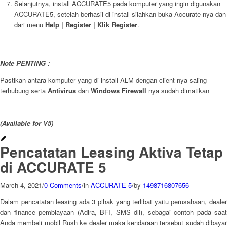
Selanjutnya, install ACCURATE5 pada komputer yang ingin digunakan
ACCURATE5, setelah berhasil di install silahkan buka Accurate nya dan
dari menu
Help | Register | Klik Register
.
Note PENTING :
Pastikan antara komputer yang di install ALM dengan client nya saling
terhubung serta
Antivirus
dan
Windows Firewall
nya sudah dimatikan
(Available for V5)
Pencatatan Leasing Aktiva Tetap
di ACCURATE 5
March 4, 2021
/
0 Comments
/
in
ACCURATE 5
/
by
1498716807656
Dalam pencatatan leasing ada 3 pihak yang terlibat yaitu perusahaan, dealer
dan finance pembiayaan (Adira, BFI, SMS dll), sebagai contoh pada saat
Anda membeli mobil Rush ke dealer maka kendaraan tersebut sudah dibayar