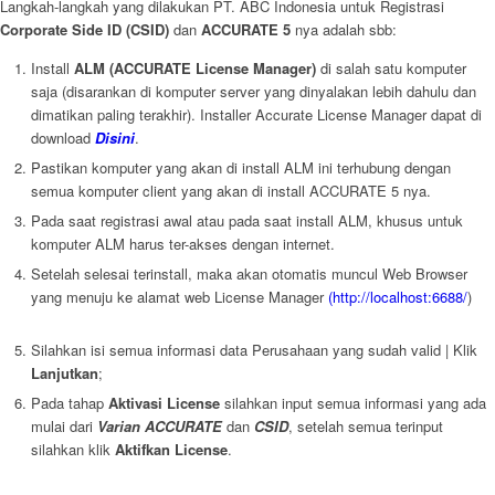
Langkah-langkah yang dilakukan PT. ABC Indonesia untuk Registrasi
Corporate Side ID (CSID)
dan
ACCURATE 5
nya adalah sbb:
Install
ALM (ACCURATE License Manager)
di salah satu komputer
saja (disarankan di komputer server yang dinyalakan lebih dahulu dan
dimatikan paling terakhir). Installer Accurate License Manager dapat di
download
Disini
.
Pastikan komputer yang akan di install ALM ini terhubung dengan
semua komputer client yang akan di install ACCURATE 5 nya.
Pada saat registrasi awal atau pada saat install ALM, khusus untuk
komputer ALM harus ter-akses dengan internet.
Setelah selesai terinstall, maka akan otomatis muncul Web Browser
yang menuju ke alamat web License Manager
(http://localhost:6688/
)
Silahkan isi semua informasi data Perusahaan yang sudah valid | Klik
Lanjutkan
;
Pada tahap
Aktivasi License
silahkan input semua informasi yang ada
mulai dari
Varian ACCURATE
dan
CSID
, setelah semua terinput
silahkan klik
Aktifkan License
.