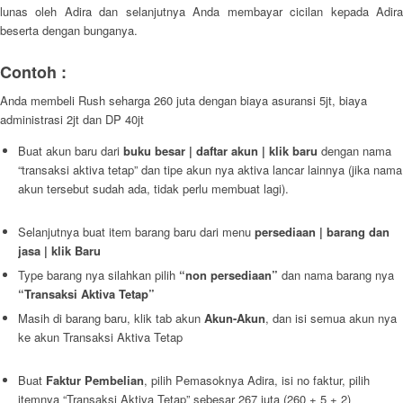
lunas oleh Adira dan selanjutnya Anda membayar cicilan kepada Adira
beserta dengan bunganya.
Contoh :
Anda membeli Rush seharga 260 juta dengan biaya asuransi 5jt, biaya
administrasi 2jt dan DP 40jt
Buat akun baru dari
buku besar | daftar akun | klik baru
dengan nama
“transaksi aktiva tetap” dan tipe akun nya aktiva lancar lainnya (jika nama
akun tersebut sudah ada, tidak perlu membuat lagi).
Selanjutnya buat item barang baru dari menu
persediaan | barang dan
jasa | klik Baru
Type barang nya silahkan pilih
“non persediaan”
dan nama barang nya
“Transaksi Aktiva Tetap”
Masih di barang baru, klik tab akun
Akun-Akun
, dan isi semua akun nya
ke akun Transaksi Aktiva Tetap
Buat
Faktur Pembelian
, pilih Pemasoknya Adira, isi no faktur, pilih
itemnya “Transaksi Aktiva Tetap” sebesar 267 juta (260 + 5 + 2)