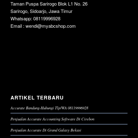
Taman Puspa Sarirogo Blok L1 No. 26
Sarirogo, Sidoarjo, Jawa Timur
Whatsapp: 08119996928
Email : wendi@myabcshop.com
ARTIKEL TERBARU
Accurate Bandung-Hubungi Tlp/WA 08119996928
Penjualan Accurate Accounting Software Di Cirebon
Penjualan Accurate Di Grand Galaxy Bekasi