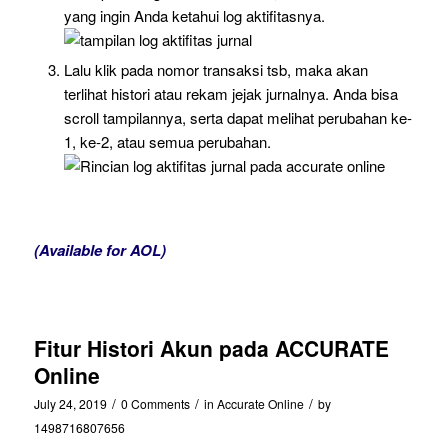
yang ingin Anda ketahui log aktifitasnya.
Lalu klik pada nomor transaksi tsb, maka akan
terlihat histori atau rekam jejak jurnalnya. Anda bisa
scroll tampilannya, serta dapat melihat perubahan ke-
1, ke-2, atau semua perubahan.
(Available for AOL)
Fitur Histori Akun pada ACCURATE
Online
/
/
/
July 24, 2019
0 Comments
in
Accurate Online
by
1498716807656