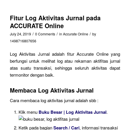
Fitur Log Aktivitas Jurnal pada
ACCURATE Online
/
/
/
July 24, 2019
0 Comments
in
Accurate Online
by
1498716807656
Log Aktivitas Jurnal adalah fitur Accurate Online yang
berfungsi untuk melihat log atau rekaman aktifitas jurnal
atas suatu transaksi, sehingga seluruh aktivitas dapat
termonitor dengan baik.
Membaca Log Aktivitas Jurnal
Cara membaca log aktivitas jurnal adalah sbb :
Klik menu
Buku Besar | Log Aktivitas Jurnal
.
Ketik pada bagian
Search / Cari
, informasi transaksi