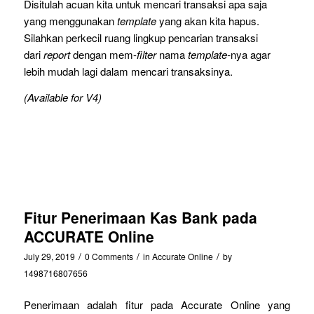
Disitulah acuan kita untuk mencari transaksi apa saja
yang menggunakan
template
yang akan kita hapus.
Silahkan perkecil ruang lingkup pencarian transaksi
dari
report
dengan mem-
filter
nama
template-
nya agar
lebih mudah lagi dalam mencari transaksinya.
(Available for V4)
Fitur Penerimaan Kas Bank pada
ACCURATE Online
/
/
/
July 29, 2019
0 Comments
in
Accurate Online
by
1498716807656
Penerimaan adalah fitur pada Accurate Online yang