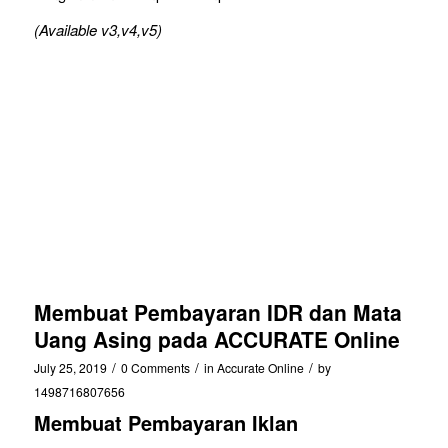
(Available v3,v4,v5)
Membuat Pembayaran IDR dan Mata
Uang Asing pada ACCURATE Online
/
/
/
July 25, 2019
0 Comments
in
Accurate Online
by
1498716807656
Membuat Pembayaran Iklan