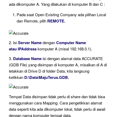
ada dikomputer A. Yang dilakukan di komputer B dan C :
Pada saat Open Existing Company ada pilihan Local
dan Remote, pilih
REMOTE.
2. Isi
Server Name
dengan
Computer Name
atau
IPAddress
komputer A (misal 192.168.0.1).
3.
Database Name
isi dengan alamat data ACCURATE
(GDB File) yang disimpan di komputer A, misalkan di A di
letakkan di Drive D di folder Data, kita langsung
ketikkan
D:\Data\MajuTerus.GDB.
Tempat Data disimpan tidak perlu di share dan tidak bisa
menggunakan cara Mapping. Cara pengetikkan alamat
data seperti kita ada dikomputer lokal, tidak perlu di awali
dengan nama komputer tempat data.