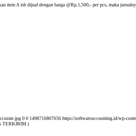
lkan item A tsb dijual dengan harga @Rp.1,500,- per pcs, maka jurnalny
ccurate.jpg
0
0
1498716807656
https://softwareaccounting.id/wp-cont
 TERKIRIM )