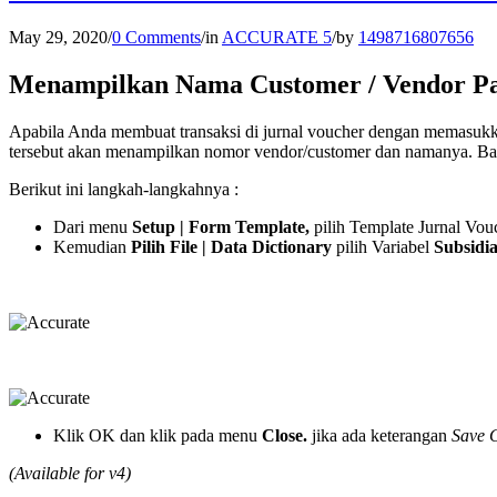
May 29, 2020
/
0 Comments
/
in
ACCURATE 5
/
by
1498716807656
Menampilkan Nama Customer / Vendor Pad
Apabila Anda membuat transaksi di jurnal voucher dengan memasukk
tersebut akan menampilkan nomor vendor/customer dan namanya. Ba
Berikut ini langkah-langkahnya :
Dari menu
Setup | Form Template,
pilih Template Jurnal Vo
Kemudian
Pilih File | Data Dictionary
pilih Variabel
Subsidi
Klik OK dan klik pada menu
Close.
jika ada keterangan
Save 
(Available for v4)