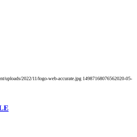
ent/uploads/2022/11/logo-web-accurate.jpg
1498716807656
2020-05-
LE