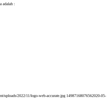
a adalah :
ent/uploads/2022/11/logo-web-accurate.jpg
1498716807656
2020-05-