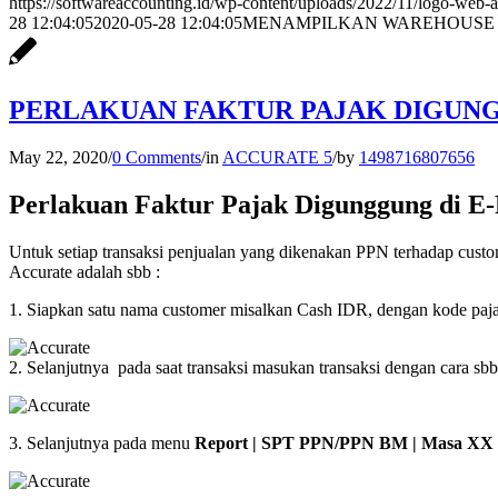
https://softwareaccounting.id/wp-content/uploads/2022/11/logo-web-a
28 12:04:05
2020-05-28 12:04:05
MENAMPILKAN WAREHOUSE 
PERLAKUAN FAKTUR PAJAK DIGUNG
May 22, 2020
/
0 Comments
/
in
ACCURATE 5
/
by
1498716807656
Perlakuan Faktur Pajak Digunggung di E
Untuk setiap transaksi penjualan yang dikenakan PPN terhadap custo
Accurate adalah sbb :
1. Siapkan satu nama customer misalkan Cash IDR, dengan kode p
2. Selanjutnya pada saat transaksi masukan transaksi dengan cara sbb
3. Selanjutnya pada menu
Report | SPT PPN/PPN BM | Masa XX