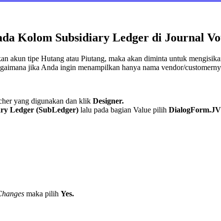
a Kolom Subsidiary Ledger di Journal V
an akun tipe Hutang atau Piutang, maka akan diminta untuk mengisik
gaimana jika Anda ingin menampilkan hanya nama vendor/customernya
ucher yang digunakan dan klik
Designer.
ary Ledger (SubLedger)
lalu pada bagian Value pilih
DialogForm.J
Changes
maka pilih
Yes.