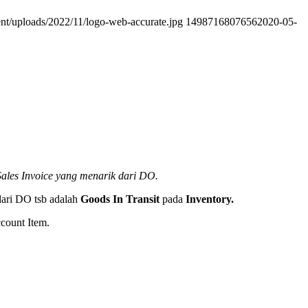
ent/uploads/2022/11/logo-web-accurate.jpg
1498716807656
2020-05-
 Sales Invoice yang menarik dari DO.
 dari DO tsb adalah
Goods In Transit
pada
Inventory.
count Item.