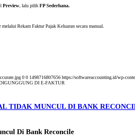
ol
Preview
, lalu pilih
FP Sederhana.
ur melalui Rekam Faktur Pajak Keluaran secara manual.
ccurate.jpg
0
0
1498716807656
https://softwareaccounting.id/wp-cont
DIGUNGGUNG DI E-FAKTUR
SAL TIDAK MUNCUL DI BANK RECONCI
Muncul Di Bank Reconcile