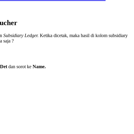
oucher
an
Subsidiary Ledger.
Ketika dicetak, maka hasil di kolom subsidiary
 saja ?
VDet
dan sorot ke
Name.