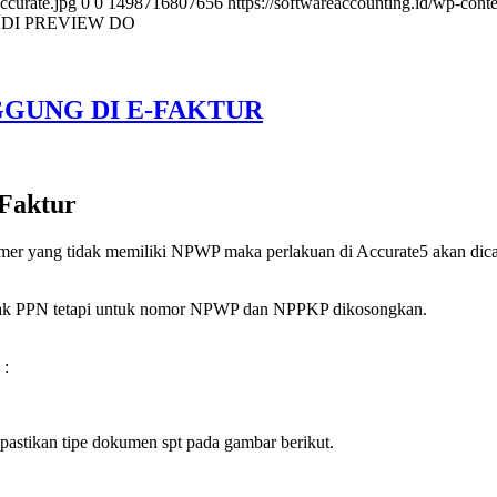
ccurate.jpg
0
0
1498716807656
https://softwareaccounting.id/wp-cont
DI PREVIEW DO
GUNG DI E-FAKTUR
-Faktur
mer yang tidak memiliki NPWP maka perlakuan di Accurate5 akan dicat
ajak PPN tetapi untuk nomor NPWP dan NPPKP dikosongkan.
 :
pastikan tipe dokumen spt pada gambar berikut.