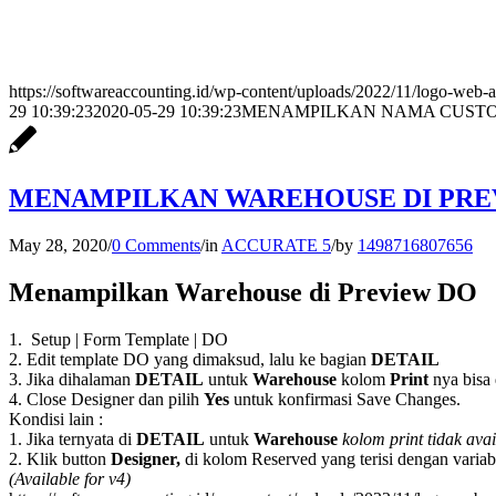
https://softwareaccounting.id/wp-content/uploads/2022/11/logo-web-a
29 10:39:23
2020-05-29 10:39:23
MENAMPILKAN NAMA CUSTOM
MENAMPILKAN WAREHOUSE DI PRE
May 28, 2020
/
0 Comments
/
in
ACCURATE 5
/
by
1498716807656
Menampilkan Warehouse di Preview DO
1. Setup | Form Template | DO
2. Edit template DO yang dimaksud, lalu ke bagian
DETAIL
3. Jika dihalaman
DETAIL
untuk
Warehouse
kolom
Print
nya bisa 
4. Close Designer dan pilih
Yes
untuk konfirmasi Save Changes.
Kondisi lain :
1. Jika ternyata di
DETAIL
untuk
Warehouse
kolom print tidak ava
2. Klik button
Designer,
di kolom Reserved yang terisi dengan variab
(Available for v4)