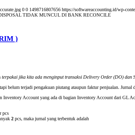
ccurate.jpg
0
0
1498716807656
https://softwareaccounting.id/wp-cont
 DISPOSAL TIDAK MUNCUL DI BANK RECONCILE
RIM )
n
terpakai jika kita ada menginput transaksi Delivery Order (DO) dan
tapi belum terjadi pengakuan piutang ataupun faktur penjualan. Jurnal
an Inventory Account yang ada di bagian Inventory Account dari GL Ac
r pcs
banyak
2
pcs, maka jurnal yang terbentuk adalah