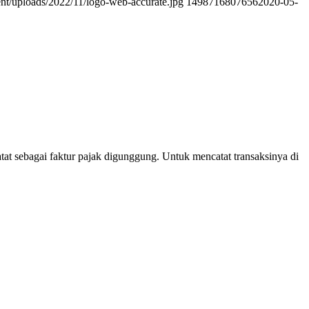
ent/uploads/2022/11/logo-web-accurate.jpg
1498716807656
2020-05-
at sebagai faktur pajak digunggung. Untuk mencatat transaksinya di