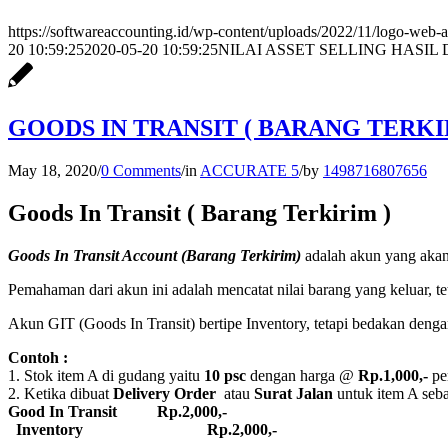
https://softwareaccounting.id/wp-content/uploads/2022/11/logo-web-a
20 10:59:25
2020-05-20 10:59:25
NILAI ASSET SELLING HASIL
GOODS IN TRANSIT ( BARANG TERKI
May 18, 2020
/
0 Comments
/
in
ACCURATE 5
/
by
1498716807656
Goods In Transit ( Barang Terkirim )
Goods In Transit Account (Barang Terkirim)
adalah akun yang aka
Pemahaman dari akun ini adalah mencatat nilai barang yang keluar, te
Akun GIT (Goods In Transit) bertipe Inventory, tetapi bedakan deng
Contoh :
1. Stok item A di gudang yaitu
10 psc
dengan harga @
Rp.1,000,-
pe
2. Ketika dibuat
Delivery Order
atau
Surat Jalan
untuk item A se
Good In Transit Rp.2,000,-
Inventory Rp.2,000,-