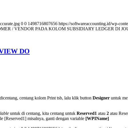
ccurate.jpg
0
0
1498716807656
https://softwareaccounting.id/wp-cont
ER / VENDOR PADA KOLOM SUBSIDIARY LEDGER DI J
VIEW DO
dicentang, centang kolom Print tsb, lalu klik button
Designer
untuk me
ilable
untuk di centang, kita centang untuk
Reserved1
atau
2
atau Rese
le [Reserved1] misalnya, ganti dengan variable
[WPIName]