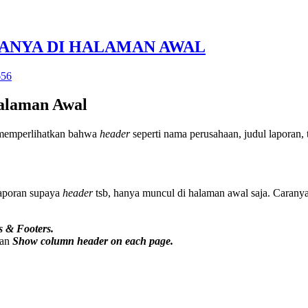
ANYA DI HALAMAN AWAL
656
alaman Awal
memperlihatkan bahwa
header
seperti nama perusahaan, judul laporan,
laporan supaya
header
tsb, hanya muncul di halaman awal saja. Caranya
 & Footers.
an
Show column header on each page.