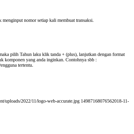
uk menginput nomor setiap kali membuat transaksi.
ka pilih Tahun laku klik tanda + (plus), lanjutkan dengan format
tuk komponen yang anda inginkan. Contohnya sbb :
engguna tertentu.
ent/uploads/2022/11/logo-web-accurate.jpg
1498716807656
2018-11-