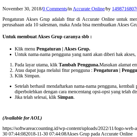
November 30, 2018
/
0 Comments
/
in
Accurate Online
/
by
1498716807
Pengaturan Akses Grup adalah fitur di Accurate Online untuk m
perusahaan ada 10 salesman, maka Anda bisa membuatkan Akses Grup
Untuk membuat Akses Grup caranya sbb :
Klik menu
Pengaturan | Akses Grup.
Untuk nama-nama pengguna yang nanti akan diberi hak akses, d
Pada layar utama, klik
Tambah Pengguna.
Masukan alamat ema
Atau dapat juga melalui fitur pengguna :
Pengaturan | Penggu
Klik Simpan.
Setelah berhasil mendaftarkan nama-nama pengguna, kembali
diperbolehkan dengan cara mencentang opsi-opsi yang telah di
Jika telah selesai, klik
Simpan
.
(Available for AOL)
https://softwareaccounting.id/wp-content/uploads/2022/11/logo-web-a
30 07:44:08
2018-11-30 07:44:08
Akses Grup pada Accurate Online