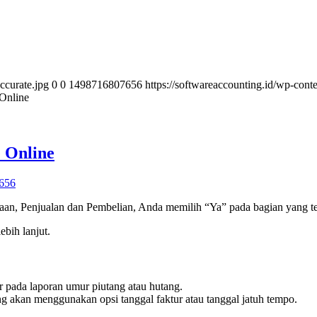
ccurate.jpg
0
0
1498716807656
https://softwareaccounting.id/wp-cont
Online
e Online
656
sediaan, Penjualan dan Pembelian, Anda memilih “Ya” pada bagian yang t
ebih lanjut.
 pada laporan umur piutang atau hutang.
ng akan menggunakan opsi tanggal faktur atau tanggal jatuh tempo.