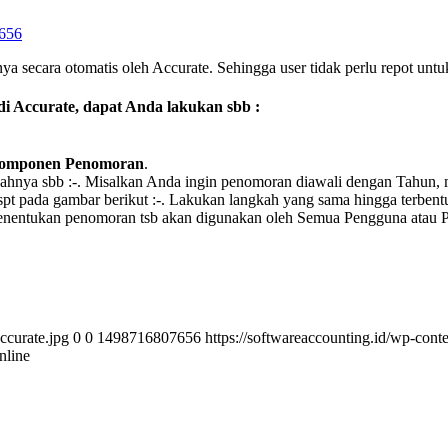
656
ya secara otomatis oleh Accurate. Sehingga user tidak perlu repot unt
di Accurate, dapat Anda lakukan sbb :
omponen Penomoran
.
kahnya sbb :
-. Misalkan Anda ingin penomoran diawali dengan Tahun, ma
pt pada gambar berikut :
-. Lakukan langkah yang sama hingga terben
k menentukan penomoran tsb akan digunakan oleh Semua Pengguna atau P
ccurate.jpg
0
0
1498716807656
https://softwareaccounting.id/wp-cont
nline