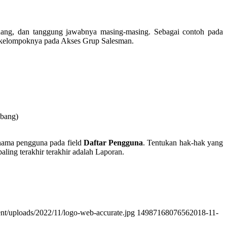
nang, dan tanggung jawabnya masing-masing. Sebagai contoh pada
n kelompoknya pada Akses Grup Salesman.
abang)
nama pengguna pada field
Daftar Pengguna
. Tentukan hak-hak yang
ling terakhir terakhir adalah Laporan.
ent/uploads/2022/11/logo-web-accurate.jpg
1498716807656
2018-11-