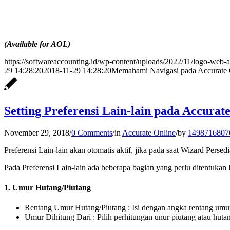
(Available for AOL)
https://softwareaccounting.id/wp-content/uploads/2022/11/logo-web-a
29 14:28:20
2018-11-29 14:28:20
Memahami Navigasi pada Accurate 
Setting Preferensi Lain-lain pada Accurat
November 29, 2018
/
0 Comments
/
in
Accurate Online
/
by
1498716807
Preferensi Lain-lain akan otomatis aktif, jika pada saat Wizard Per
Pada Preferensi Lain-lain ada beberapa bagian yang perlu ditentukan l
1. Umur Hutang/Piutang
Rentang Umur Hutang/Piutang : Isi dengan angka rentang umur
Umur Dihitung Dari : Pilih perhitungan unur piutang atau huta