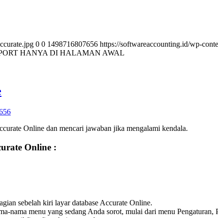
ccurate.jpg
0
0
1498716807656
https://softwareaccounting.id/wp-cont
ORT HANYA DI HALAMAN AWAL
e
656
curate Online dan mencari jawaban jika mengalami kendala.
urate Online :
ian sebelah kiri layar database Accurate Online.
nama-nama menu yang sedang Anda sorot, mulai dari menu Pengaturan,