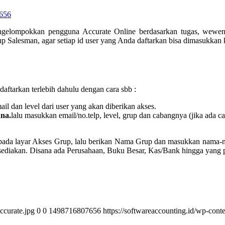
656
engelompokkan pengguna Accurate Online berdasarkan tugas, wewe
 Salesman, agar setiap id user yang Anda daftarkan bisa dimasukka
aftarkan terlebih dahulu dengan cara sbb :
il dan level dari user yang akan diberikan akses.
na.
lalu masukkan email/no.telp, level, grup dan cabangnya (jika ada c
 pada layar Akses Grup, lalu berikan Nama Grup dan masukkan nama-
sediakan. Disana ada Perusahaan, Buku Besar, Kas/Bank hingga yang pa
ccurate.jpg
0
0
1498716807656
https://softwareaccounting.id/wp-cont