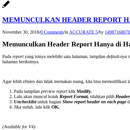
MEMUNCULKAN HEADER REPORT H
November 30, 2018
/
0 Comments
/
in
ACCURATE 5
/
by
1498716807
Memunculkan Header Report Hanya di H
Pada
report
yang isinya melebihi satu halaman, tampilan
default-nya
halaman berikutnya.
Agar lebih efisien dan tidak memakan ruang, kita bisa memodifikasi 
Pada tampilan
preview report
klik
Modify.
Lalu akan muncul kotak
Report Format,
silahkan pilih
Headers
Unchecklist
untuk bagian
Show report
header on each page
d
Jika sudah, lalu klik
OK.
(Available for V4)