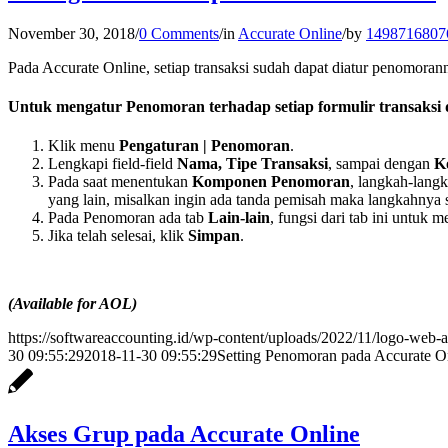
November 30, 2018
/
0 Comments
/
in
Accurate Online
/
by
1498716807
Pada Accurate Online, setiap transaksi sudah dapat diatur penomorann
Untuk mengatur Penomoran terhadap setiap formulir transaksi 
Klik menu
Pengaturan | Penomoran
.
Lengkapi field-field
Nama, Tipe Transaksi
, sampai dengan
K
Pada saat menentukan
Komponen Penomoran
, langkah-lang
yang lain, misalkan ingin ada tanda pemisah maka langkahnya s
Pada Penomoran ada tab
Lain-lain
, fungsi dari tab ini untu
Jika telah selesai, klik
Simpan
.
(Available for AOL)
https://softwareaccounting.id/wp-content/uploads/2022/11/logo-web-a
30 09:55:29
2018-11-30 09:55:29
Setting Penomoran pada Accurate O
Akses Grup pada Accurate Online