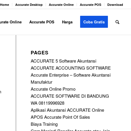
Home
Accurate Desktop
Accurate Online
Accurate POS
Download
urate Online
Accurate POS
Harga
Coba Gratis
PAGES
ACCURATE 5 Software Akuntansi
ACCURATE ACCOUNTING SOFTWARE
Accurate Enterprise – Software Akuntansi
Manufaktur
Accurate Online Promo
n
ACCURATE SOFTWARE DI BANDUNG
WA 08119996928
Aplikasi Akuntansi ACCURATE Online
APOS Accurate Point Of Sales
Biaya Training
Cara Menjadi Reseller Accurate atau Join