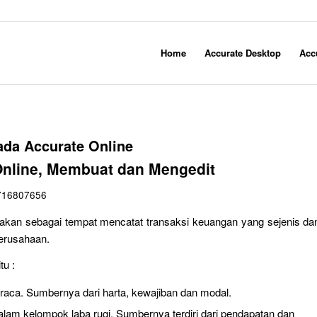
Home
Accurate Desktop
Acc
ada Accurate Online
Online, Membuat dan Mengedit
716807656
unakan sebagai tempat mencatat transaksi keuangan yang sejenis da
erusahaan.
u :
neraca. Sumbernya dari harta, kewajiban dan modal.
lam kelompok laba rugi. Sumbernya terdiri dari pendapatan dan