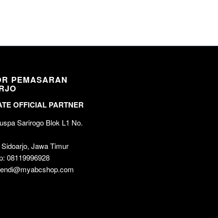
OR PEMASARAN
RJO
TE OFFICIAL PARTNER
spa Sarirogo Blok L1 No.
 Sidoarjo, Jawa Timur
p: 08119996928
 wendi@myabcshop.com