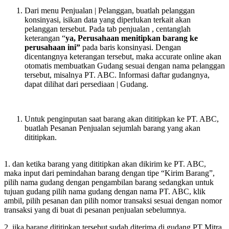
Dari menu Penjualan | Pelanggan, buatlah pelanggan
konsinyasi, isikan data yang diperlukan terkait akan
pelanggan tersebut. Pada tab penjualan , centanglah
keterangan “
ya, Perusahaan menitipkan barang ke
perusahaan ini”
pada baris konsinyasi. Dengan
dicentangnya keterangan tersebut, maka accurate online akan
otomatis membuatkan Gudang sesuai dengan nama pelanggan
tersebut, misalnya PT. ABC. Informasi daftar gudangnya,
dapat dilihat dari persediaan | Gudang.
Untuk penginputan saat barang akan dititipkan ke PT. ABC,
buatlah Pesanan Penjualan sejumlah barang yang akan
dititipkan.
1. dan ketika barang yang dititipkan akan dikirim ke PT. ABC,
maka input dari pemindahan barang dengan tipe “Kirim Barang”,
pilih nama gudang dengan pengambilan barang sedangkan untuk
tujuan gudang pilih nama gudang dengan nama PT. ABC, klik
ambil, pilih pesanan dan pilih nomor transaksi sesuai dengan nomor
transaksi yang di buat di pesanan penjualan sebelumnya.
2. jika barang dititipkan tersebut sudah diterima di gudang PT Mitra,