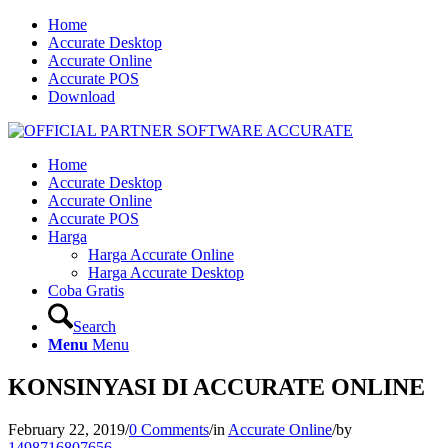
Home
Accurate Desktop
Accurate Online
Accurate POS
Download
Home
Accurate Desktop
Accurate Online
Accurate POS
Harga
Harga Accurate Online
Harga Accurate Desktop
Coba Gratis
Search
Menu
Menu
KONSINYASI DI ACCURATE ONLINE
February 22, 2019
/
0 Comments
/
in
Accurate Online
/
by
1498716807656