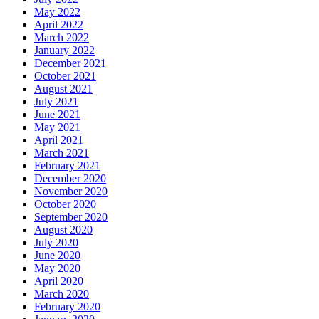
May 2022
April 2022
March 2022
January 2022
December 2021
October 2021
August 2021
July 2021
June 2021
May 2021
April 2021
March 2021
February 2021
December 2020
November 2020
October 2020
September 2020
August 2020
July 2020
June 2020
May 2020
April 2020
March 2020
February 2020