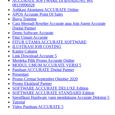
ACCURATE SOFTWARE DI BANDUNG WA
08119996928
Aplikasi Akuntansi ACCURATE Online
APOS Accurate Point Of Sales
Biaya Training
Cara Menjadi Reseller Accurate atau Join Agent Accurate
Digital Partner
Demo Software Accurate
Fitur Umum Accurate
FITUR UTAMA ACCURATE SOFTWARE
ILUSTRASI JOB COSTING
Kantor Cabang
Link Download Accurate 5
Merdeka Pilih Promo Accurate Online
MODUL UMUM ACCURATE VERSI 5
Panduan ACCURATE Digital Partner
Presentasi
Promo Cermat September Oktober 2020
Promo Eksklusif Partner
SOFTWARE ACCURATE DELUXE Edition
SOFTWARE ACCURATE STANDARD Edition
Spesifikasi Hardware yang mendukung Accurate Dekstop 5
Tutorial
Video Panduan ACCURATE 5