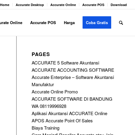
Home
Accurate Desktop
Accurate Online
Accurate POS
Download
urate Online
Accurate POS
Harga
Coba Gratis
PAGES
ACCURATE 5 Software Akuntansi
ACCURATE ACCOUNTING SOFTWARE
Accurate Enterprise – Software Akuntansi
Manufaktur
Accurate Online Promo
ACCURATE SOFTWARE DI BANDUNG
WA 08119996928
Aplikasi Akuntansi ACCURATE Online
APOS Accurate Point Of Sales
Biaya Training
Cara Menjadi Reseller Accurate atau Join