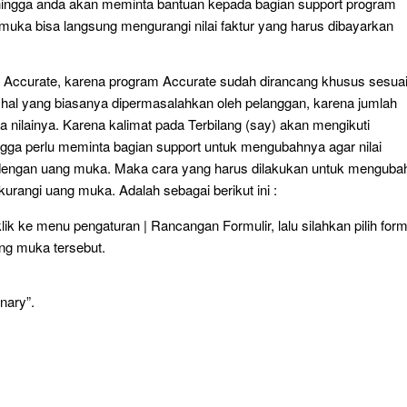
ngga anda akan meminta bantuan kepada bagian support program
 muka bisa langsung mengurangi nilai faktur yang harus dibayarkan
 Accurate, karena program Accurate sudah dirancang khusus sesua
al yang biasanya dipermasalahkan oleh pelanggan, karena jumlah
a nilainya. Karena kalimat pada Terbilang (say) akan mengikuti
gga perlu meminta bagian support untuk mengubahnya agar nilai
ngi dengan uang muka. Maka cara yang harus dilakukan untuk menguba
dikurangi uang muka. Adalah sebagai berikut ini :
k ke menu pengaturan | Rancangan Formulir, lalu silahkan pilih for
ang muka tersebut.
onary”.