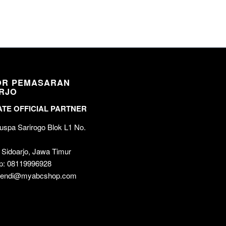
OR PEMASARAN
RJO
TE OFFICIAL PARTNER
spa Sarirogo Blok L1 No.
 Sidoarjo, Jawa Timur
p: 08119996928
 wendi@myabcshop.com