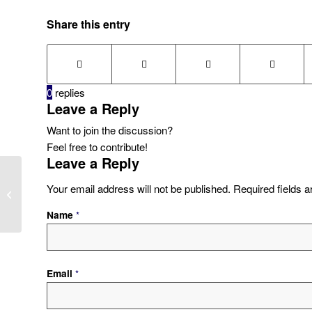
Share this entry
0
replies
Leave a Reply
Want to join the discussion?
Feel free to contribute!
Leave a Reply
“YOUR USER NAME AND
Your email address will not be published.
Required fields 
PASSWORD ARE NOT DEFINED.
PLEASE ASK YOUR DATABASE...
Name
*
Email
*