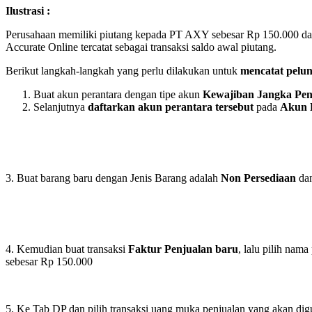
Ilustrasi :
Perusahaan memiliki piutang kepada PT AXY sebesar Rp 150.000 da
Accurate Online tercatat sebagai transaksi saldo awal piutang.
Berikut langkah-langkah yang perlu dilakukan untuk
mencatat pelun
Buat akun perantara dengan tipe akun
Kewajiban Jangka Pe
Selanjutnya
daftarkan akun perantara tersebut
pada
Akun 
3. Buat barang baru dengan Jenis Barang adalah
Non Persediaan
da
4. Kemudian buat transaksi
Faktur Penjualan baru
, lalu pilih nam
sebesar Rp 150.000
5. Ke Tab DP dan pilih transaksi uang muka penjualan yang akan dig