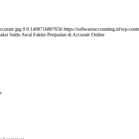
ccurate.jpg
0
0
1498716807656
https://softwareaccounting.id/wp-cont
si Saldo Awal Faktur Penjualan di Accurate Online
*