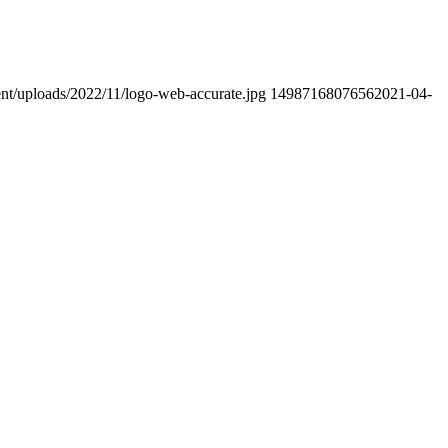
ent/uploads/2022/11/logo-web-accurate.jpg
1498716807656
2021-04-