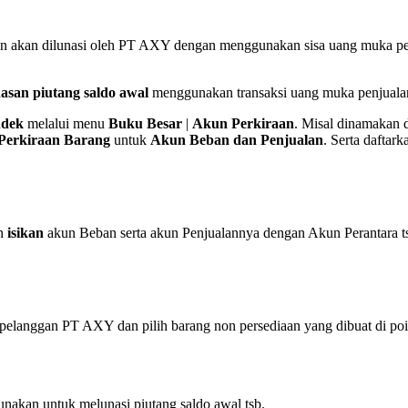
n akan dilunasi oleh PT AXY dengan menggunakan sisa uang muka pe
asan piutang saldo awal
menggunakan transaksi uang muka penjuala
ndek
melalui menu
Buku Besar
|
Akun Perkiraan
. Misal dinamakan
Perkiraan Barang
untuk
Akun Beban dan Penjualan
. Serta dafta
n
isikan
akun Beban serta akun Penjualannya dengan Akun Perantara t
a pelanggan PT AXY dan pilih barang non persediaan yang dibuat di poi
unakan untuk melunasi piutang saldo awal tsb.