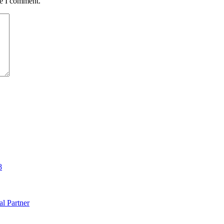
me I comment.
8
al Partner