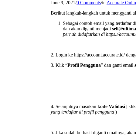
June 9, 2021
/
0 Comments
/
in
Accurate Onli
Berikut langkah-langkah untuk mengganti ala
Sebagai contoh email yang terdaftar d
dan akan diganti menjadi
seli@ultim
pernah didaftarkan di https://account.
2. Login ke https://account.accurate.id/ d
3. Klik “
Profil Pengguna
” dan ganti email
4. Selanjutnya masukan
kode Validasi
| kli
yang terdaftar di profil pengguna
)
5. Jika sudah berhasil diganti emailnya, akan