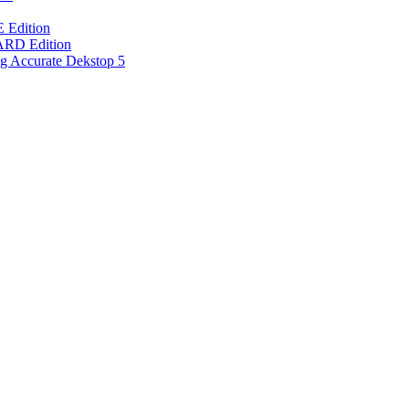
dition
D Edition
g Accurate Dekstop 5