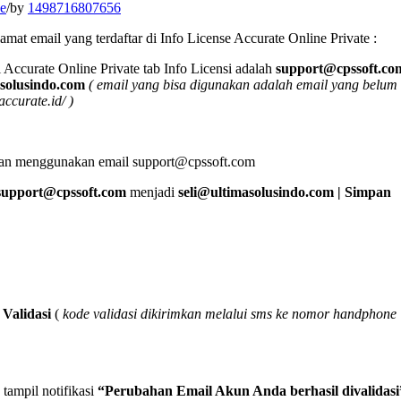
ne
/
by
1498716807656
mat email yang terdaftar di Info License Accurate Online Private :
i Accurate Online Private tab Info Licensi adalah
support@cpssoft.co
asolusindo.com
( email yang bisa digunakan adalah email yang belum
accurate.id/ )
engan menggunakan email support@cpssoft.com
support@cpssoft.com
menjadi
seli@ultimasolusindo.com | Simpan
k
Validasi
(
kode validasi dikirimkan melalui sms ke nomor handphone
 tampil notifikasi
“Perubahan Email Akun Anda berhasil divalidasi