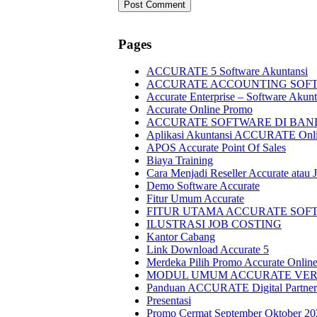
Pages
ACCURATE 5 Software Akuntansi
ACCURATE ACCOUNTING SOF
Accurate Enterprise – Software Akun
Accurate Online Promo
ACCURATE SOFTWARE DI BAND
Aplikasi Akuntansi ACCURATE Onl
APOS Accurate Point Of Sales
Biaya Training
Cara Menjadi Reseller Accurate atau J
Demo Software Accurate
Fitur Umum Accurate
FITUR UTAMA ACCURATE SOF
ILUSTRASI JOB COSTING
Kantor Cabang
Link Download Accurate 5
Merdeka Pilih Promo Accurate Onlin
MODUL UMUM ACCURATE VERS
Panduan ACCURATE Digital Partner
Presentasi
Promo Cermat September Oktober 20