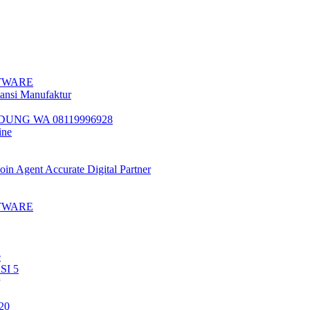
TWARE
tansi Manufaktur
UNG WA 08119996928
ine
oin Agent Accurate Digital Partner
TWARE
e
I 5
20