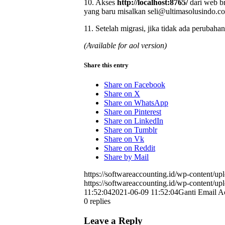
10. Akses
http://localhost:8765/
dari web b
yang baru misalkan seli@ultimasolusindo.c
11. Setelah migrasi, jika tidak ada perubaha
(Available for aol version)
Share this entry
Share on Facebook
Share on X
Share on WhatsApp
Share on Pinterest
Share on LinkedIn
Share on Tumblr
Share on Vk
Share on Reddit
Share by Mail
https://softwareaccounting.id/wp-content/up
https://softwareaccounting.id/wp-content/up
11:52:04
2021-06-09 11:52:04
Ganti Email Ac
0
replies
Leave a Reply