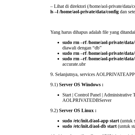
– Lihat di direktori (/home/aol-private/data/
ls –l /home/aol-private/data/config
dan set
Yang harus dihapus adalah file yang ditanda
sudo rm –rf /home/aol-private/data/
diawali dengan “db”
sudo rm –rf /home/aol-private/data/
sudo rm –rf /home/aol-private/data
accurate.ubr
9. Selanjutnya, services AOLPRIVATEAP
9.1)
Server OS Windows :
Start | Control Panel | Administrative T
AOLPRIVATEDBServer
9.2)
Server OS Linux :
sudo /etc/init.d/aol-app start
(untuk s
sudo /etc/init.d/aol-db start
(untuk st