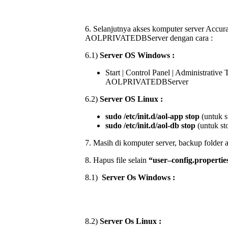
6. Selanjutnya akses komputer server Accur
AOLPRIVATEDBServer dengan cara :
6.1)
Server OS Windows :
Start | Control Panel | Administrative T
AOLPRIVATEDBServer
6.2)
Server OS Linux :
sudo /etc/init.d/aol-app stop
(untuk s
sudo /etc/init.d/aol-db stop
(untuk sto
7. Masih di komputer server, backup folder a
8. Hapus file selain
“
user
–
config
.
propertie
8.1)
Server Os Windows :
8.2)
Server Os Linux :