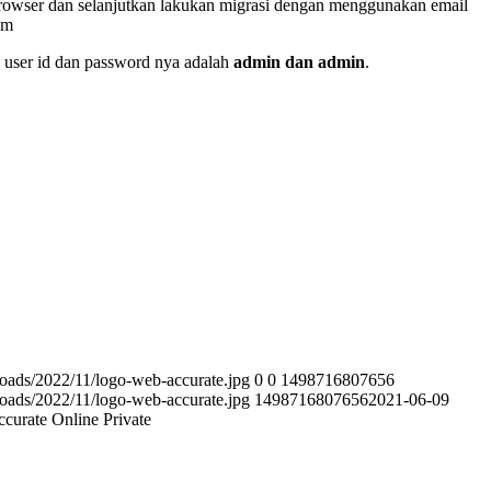
rowser dan selanjutkan lakukan migrasi dengan menggunakan email
om
n user id dan password nya adalah
admin dan admin
.
loads/2022/11/logo-web-accurate.jpg
0
0
1498716807656
loads/2022/11/logo-web-accurate.jpg
1498716807656
2021-06-09
curate Online Private