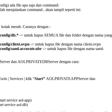
config) ada file apa saja dan command:
elah menjalankan command , akan tampil seperti ini:
i kotak merah. Caranya dengan :
config/db.*
-> untuk hapus SEMUA file dan folder dengan nama yang
config/client.ovpn
-> untuk hapus file dengan nama client.ovpn
/config/saml-accurate.ubr
-> untuk hapus file dengan nama saml-
PServer dan AOLPRIVATEDBServer dengan cara:
ools | Services | klik “
Start”
AOLPRIVATEAPPServer dan
tart service aol-app)
art service aol-db)