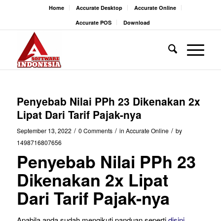
Home
Accurate Desktop
Accurate Online
Accurate POS
Download
Penyebab Nilai PPh 23 Dikenakan 2x
Lipat Dari Tarif Pajak-nya
/
/
/
September 13, 2022
0 Comments
in
Accurate Online
by
1498716807656
Penyebab Nilai PPh 23
Dikenakan 2x Lipat
Dari Tarif Pajak-nya
Apabila anda sudah mengikuti panduan seperti
disini
,