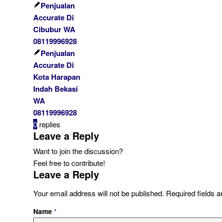
Penjualan
Accurate Di
Cibubur WA
08119996928
Penjualan
Accurate Di
Kota Harapan
Indah Bekasi
WA
08119996928
0
replies
Leave a Reply
Want to join the discussion?
Feel free to contribute!
Leave a Reply
Your email address will not be published.
Required fields 
Name
*