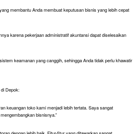
 yang membantu Anda membuat keputusan bisnis yang lebih cepat
nnya karena pekerjaan administratif akuntansi dapat diselesaikan
sistem keamanan yang canggih, sehingga Anda tidak perlu khawatir
 di Depok:
n keuangan toko kami menjadi lebih tertata. Saya sangat
 mengembangkan bisnisnya.”
an dengan lebih baik. Fitur-fitur yang ditawarkan sangat