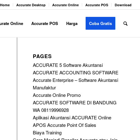
Home
Accurate Desktop
Accurate Online
Accurate POS
Download
urate Online
Accurate POS
Harga
Coba Gratis
PAGES
ACCURATE 5 Software Akuntansi
ACCURATE ACCOUNTING SOFTWARE
Accurate Enterprise – Software Akuntansi
Manufaktur
Accurate Online Promo
ACCURATE SOFTWARE DI BANDUNG
WA 08119996928
Aplikasi Akuntansi ACCURATE Online
APOS Accurate Point Of Sales
Biaya Training
Cara Menjadi Reseller Accurate atau Join