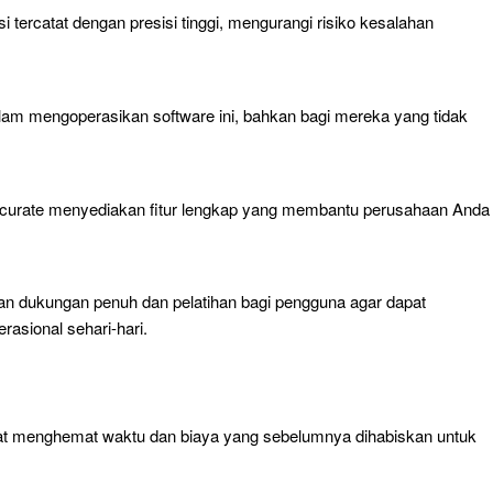
tercatat dengan presisi tinggi, mengurangi risiko kesalahan
am mengoperasikan software ini, bahkan bagi mereka yang tidak
Accurate menyediakan fitur lengkap yang membantu perusahaan Anda
kan dukungan penuh dan pelatihan bagi pengguna agar dapat
sional sehari-hari.
pat menghemat waktu dan biaya yang sebelumnya dihabiskan untuk