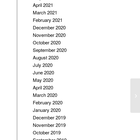
April 2021
March 2021
February 2021
December 2020
November 2020
October 2020
September 2020
August 2020
July 2020
June 2020
May 2020
April 2020
Pe
March 2020
WA
February 2020
January 2020
December 2019
November 2019
October 2019
September 2019