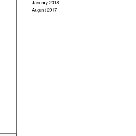
January 2018
August 2017