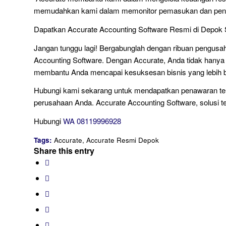
memudahkan kami dalam memonitor pemasukan dan peng
Dapatkan Accurate Accounting Software Resmi di Depok 
Jangan tunggu lagi! Bergabunglah dengan ribuan pengusa
Accounting Software. Dengan Accurate, Anda tidak hanya 
membantu Anda mencapai kesuksesan bisnis yang lebih b
Hubungi kami sekarang untuk mendapatkan penawaran terb
perusahaan Anda. Accurate Accounting Software, solusi t
Hubungi
WA 08119996928
Tags:
Accurate
,
Accurate Resmi Depok
Share this entry