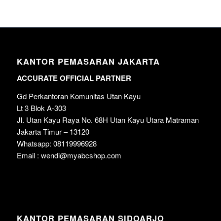
KANTOR PEMASARAN JAKARTA
ACCURATE OFFICIAL PARTNER
Gd Perkantoran Komunitas Utan Kayu
Lt 3 Blok A-303
Jl. Utan Kayu Raya No. 68H Utan Kayu Utara Matraman
Jakarta Timur – 13120
Whatsapp: 08119996928
Email : wendi@myabcshop.com
KANTOR PEMASARAN SIDOARJO