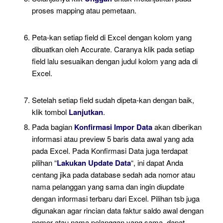
proses mapping atau pemetaan.
Peta-kan setiap field di Excel dengan kolom yang
dibuatkan oleh Accurate. Caranya klik pada setiap
field lalu sesuaikan dengan judul kolom yang ada di
Excel.
Setelah setiap field sudah dipeta-kan dengan baik,
klik tombol
Lanjutkan
.
Pada bagian
Konfirmasi Impor Data
akan diberikan
informasi atau preview 5 baris data awal yang ada
pada Excel. Pada Konfirmasi Data juga terdapat
pilihan “
Lakukan Update Data
“, ini dapat Anda
centang jika pada database sedah ada nomor atau
nama pelanggan yang sama dan ingin diupdate
dengan informasi terbaru dari Excel. Pilihan tsb juga
digunakan agar rincian data faktur saldo awal dengan
nomor atau nama pelanggan yang sama, dapat