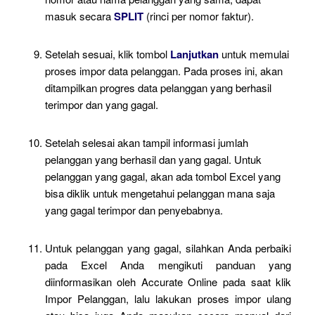
masuk secara
SPLIT
(rinci per nomor faktur).
Setelah sesuai, klik tombol
Lanjutkan
untuk memulai
proses impor data pelanggan. Pada proses ini, akan
ditampilkan progres data pelanggan yang berhasil
terimpor dan yang gagal.
Setelah selesai akan tampil informasi jumlah
pelanggan yang berhasil dan yang gagal. Untuk
pelanggan yang gagal, akan ada tombol Excel yang
bisa diklik untuk mengetahui pelanggan mana saja
yang gagal terimpor dan penyebabnya.
Untuk pelanggan yang gagal, silahkan Anda perbaiki
pada Excel Anda mengikuti panduan yang
diinformasikan oleh Accurate Online pada saat klik
Impor Pelanggan, lalu lakukan proses impor ulang