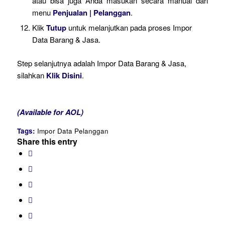
atau bisa juga Anda masukan secara manual dari
menu
Penjualan | Pelanggan
.
Klik
Tutup
untuk melanjutkan pada proses Impor
Data Barang & Jasa.
Step selanjutnya adalah Impor Data Barang & Jasa,
silahkan
Klik Disini
.
(Available for AOL)
Tags:
Impor Data Pelanggan
Share this entry