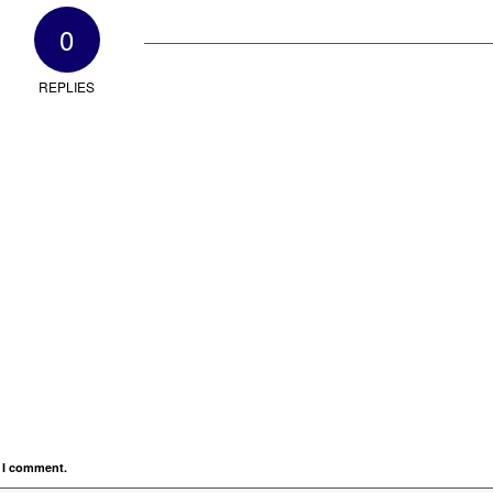
0
REPLIES
e I comment.