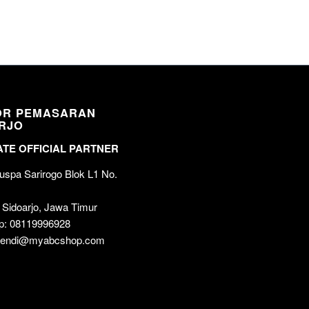
OR PEMASARAN
RJO
TE OFFICIAL PARTNER
spa Sarirogo Blok L1 No.
 Sidoarjo, Jawa Timur
p: 08119996928
 wendi@myabcshop.com