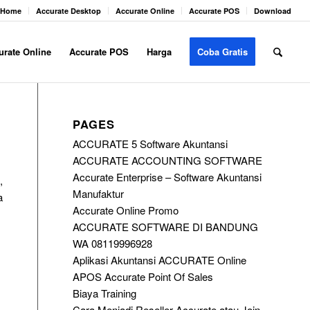
Home
Accurate Desktop
Accurate Online
Accurate POS
Download
urate Online
Accurate POS
Harga
Coba Gratis
PAGES
ACCURATE 5 Software Akuntansi
ACCURATE ACCOUNTING SOFTWARE
Accurate Enterprise – Software Akuntansi
,
Manufaktur
a
Accurate Online Promo
ACCURATE SOFTWARE DI BANDUNG
WA 08119996928
Aplikasi Akuntansi ACCURATE Online
APOS Accurate Point Of Sales
Biaya Training
Cara Menjadi Reseller Accurate atau Join