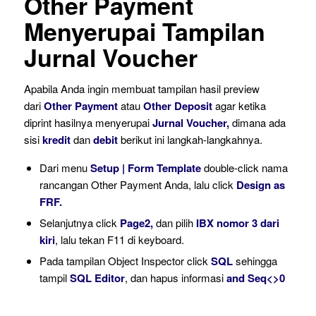
Other Payment
Menyerupai Tampilan
Jurnal Voucher
Apabila Anda ingin membuat tampilan hasil preview
dari
Other Payment
atau
Other Deposit
agar ketika
diprint hasilnya menyerupai
Jurnal Voucher,
dimana ada
sisi
kredit
dan
debit
berikut ini langkah-langkahnya.
Dari menu
Setup | Form Template
double-click nama
rancangan Other Payment Anda, lalu click
Design as
FRF.
Selanjutnya click
Page2,
dan pilih
IBX nomor 3 dari
kiri
, lalu tekan F11 di keyboard.
Pada tampilan Object Inspector click
SQL
sehingga
tampil
SQL Editor
, dan hapus informasi
and Seq<>0