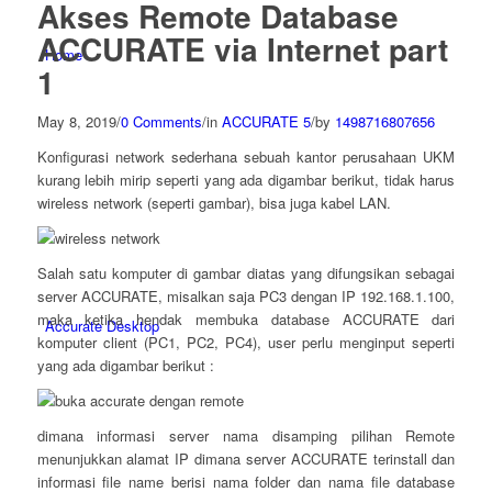
Akses Remote Database
ACCURATE via Internet part
Home
1
May 8, 2019
/
0 Comments
/
in
ACCURATE 5
/
by
1498716807656
Konfigurasi network sederhana sebuah kantor perusahaan UKM
kurang lebih mirip seperti yang ada digambar berikut, tidak harus
wireless network (seperti gambar), bisa juga kabel LAN.
Salah satu komputer di gambar diatas yang difungsikan sebagai
server ACCURATE, misalkan saja PC3 dengan IP 192.168.1.100,
maka ketika hendak membuka database ACCURATE dari
Accurate Desktop
komputer client (PC1, PC2, PC4), user perlu menginput seperti
yang ada digambar berikut :
dimana informasi server nama disamping pilihan Remote
menunjukkan alamat IP dimana server ACCURATE terinstall dan
informasi file name berisi nama folder dan nama file database