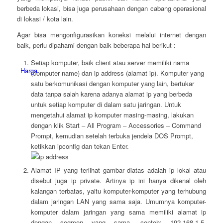
berbeda lokasi, bisa juga perusahaan dengan cabang operasional
di lokasi / kota lain.
Agar bisa mengonfigurasikan koneksi melalui internet dengan
baik, perlu dipahami dengan baik beberapa hal berikut :
Setiap komputer, baik client atau server memiliki nama
Harga
(computer name) dan ip address (alamat ip). Komputer yang
satu berkomunikasi dengan komputer yang lain, bertukar
data tanpa salah karena adanya alamat ip yang berbeda
untuk setiap komputer di dalam satu jaringan. Untuk
mengetahui alamat ip komputer masing-masing, lakukan
dengan klik Start – All Program – Accessories – Command
Prompt, kemudian setelah terbuka jendela DOS Prompt,
ketikkan ipconfig dan tekan Enter.
Alamat IP yang terlihat gambar diatas adalah ip lokal atau
disebut juga ip private. Artinya ip ini hanya dikenal oleh
kalangan terbatas, yaitu komputer-komputer yang terhubung
dalam jaringan LAN yang sama saja. Umumnya komputer-
komputer dalam jaringan yang sama memiliki alamat ip
dengan segmen yang sama, contoh: 192.168.1.5,