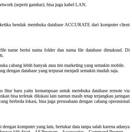
etwork (seperti gambar), bisa juga kabel LAN.
a ketika hendak membuka database ACCURATE dari komputer client
ile name berisi nama folder dan nama file database dimaksud. Di
i.
uka cabang lebih banyak atau tim marketing yang semakin mobile.
ang dengan database yang terpusat menjadi semakin mudah saja.
 fitur baru yaitu kemampuan untuk membuka database remote via
nkan bisa terletak dilokasi lain namun masih tetap terjangkau jaringan
ng berbeda lokasi, bisa juga perusahaan dengan cabang operasional
i dengan komputer yang lain, bertukar data tanpa salah karena adanya
 dengan klik Start – All Program – Accessories – Command Prompt,