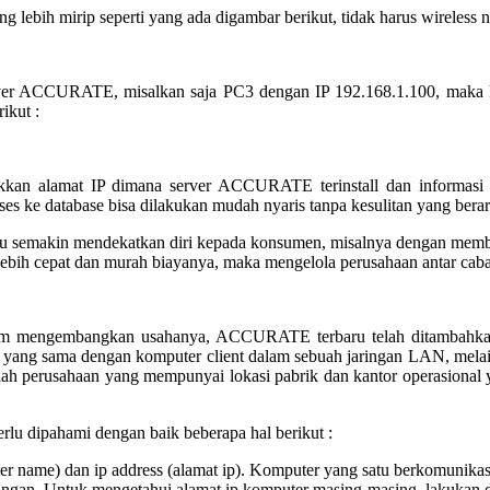
ebih mirip seperti yang ada digambar berikut, tidak harus wireless n
 server ACCURATE, misalkan saja PC3 dengan IP 192.168.1.100, mak
ikut :
kan alamat IP dimana server ACCURATE terinstall dan informasi f
s ke database bisa dilakukan mudah nyaris tanpa kesulitan yang berart
rlu semakin mendekatkan diri kepada konsumen, misalnya dengan memb
lebih cepat dan murah biayanya, maka mengelola perusahaan antar cab
alam mengembangkan usahanya, ACCURATE terbaru telah ditambahkan
tor) yang sama dengan komputer client dalam sebuah jaringan LAN, melai
h perusahaan yang mempunyai lokasi pabrik dan kantor operasional ya
rlu dipahami dengan baik beberapa hal berikut :
ter name) dan ip address (alamat ip). Komputer yang satu berkomunikas
aringan. Untuk mengetahui alamat ip komputer masing-masing, lakukan