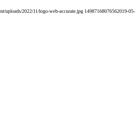
ent/uploads/2022/11/logo-web-accurate.jpg
1498716807656
2019-05-