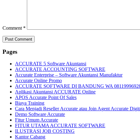
Comment
*
Pages
ACCURATE 5 Software Akuntansi
ACCURATE ACCOUNTING SOFTWARE
Accurate Enterprise – Software Akuntansi Manufaktur
Accurate Online Promo
ACCURATE SOFTWARE DI BANDUNG WA 0811999692
Aplikasi Akuntansi ACCURATE Online
APOS Accurate Point Of Sales
Biaya Training
Cara Menjadi Reseller Accurate atau Join Agent Accurate Digit
Demo Software Accurate
Fitur Umum Accurate
FITUR UTAMA ACCURATE SOFTWARE
ILUSTRASI JOB COSTING
Kantor Cabang