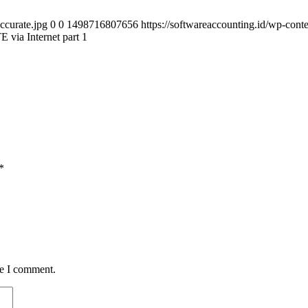
ccurate.jpg
0
0
1498716807656
https://softwareaccounting.id/wp-cont
ia Internet part 1
*
me I comment.