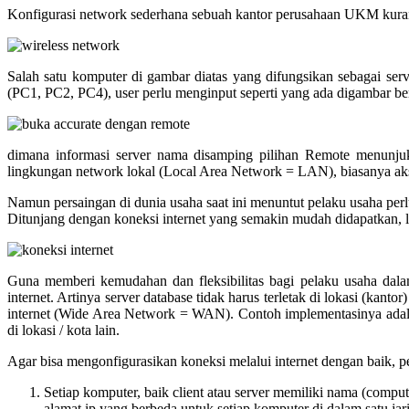
Konfigurasi network sederhana sebuah kantor perusahaan UKM kurang l
Salah satu komputer di gambar diatas yang difungsikan sebagai
(PC1, PC2, PC4), user perlu menginput seperti yang ada digambar ber
dimana informasi server nama disamping pilihan Remote menunjuk
lingkungan network lokal (Local Area Network = LAN), biasanya akse
Namun persaingan di dunia usaha saat ini menuntut pelaku usaha pe
Ditunjang dengan koneksi internet yang semakin mudah didapatkan, 
Guna memberi kemudahan dan fleksibilitas bagi pelaku usaha d
internet. Artinya server database tidak harus terletak di lokasi (kan
internet (Wide Area Network = WAN). Contoh implementasinya adala
di lokasi / kota lain.
Agar bisa mengonfigurasikan koneksi melalui internet dengan baik, pe
Setiap komputer, baik client atau server memiliki nama (compu
alamat ip yang berbeda untuk setiap komputer di dalam satu j