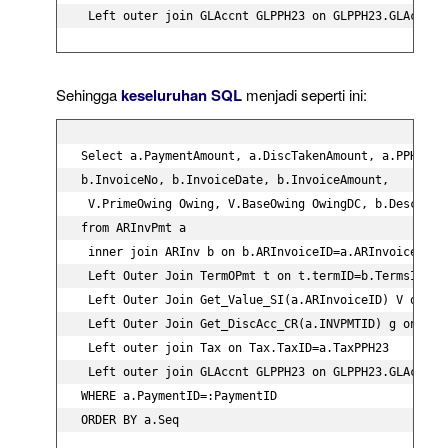
 Left outer join GLAccnt GLPPH23 on GLPPH23.GLAccoun
Sehingga
keseluruhan SQL
menjadi seperti ini:
Select a.PaymentAmount, a.DiscTakenAmount, a.PPH23Amo
b.InvoiceNo, b.InvoiceDate, b.InvoiceAmount,

 V.PrimeOwing Owing, V.BaseOwing OwingDC, b.Descript
from ARInvPmt a

 inner join ARInv b on b.ARInvoiceID=a.ARInvoiceID

 Left Outer Join TermOPmt t on t.termID=b.TermsID

 Left Outer Join Get_Value_SI(a.ARInvoiceID) V on V.A
 Left Outer Join Get_DiscAcc_CR(a.INVPMTID) g on g.IN
 Left outer join Tax on Tax.TaxID=a.TaxPPH23

 Left outer join GLAccnt GLPPH23 on GLPPH23.GLAccount
WHERE a.PaymentID=:PaymentID

ORDER BY a.Seq