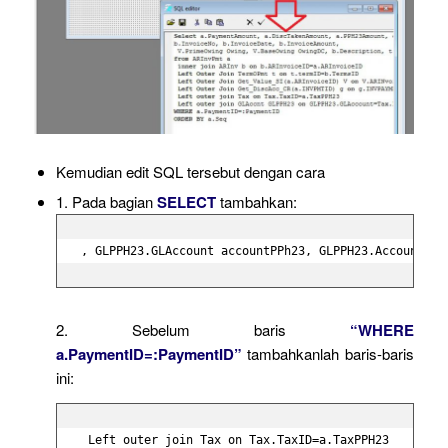
Kemudian edit SQL tersebut dengan cara
1. Pada bagian
SELECT
tambahkan:
, GLPPH23.GLAccount accountPPh23, GLPPH23.AccountNam
2. Sebelum baris
“WHERE
a.PaymentID=:PaymentID”
tambahkanlah baris-baris
ini:
 Left outer join Tax on Tax.TaxID=a.TaxPPH23
