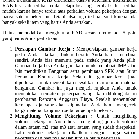
RAB bisa jadi terlihat mudah tetapi bisa juga terlihat sulit. Terlihat
mudah karena hanya terdiri atas perkalian volume pekerjaan dengan
harga satuan pekerjaan. Tetapi bisa juga terlihat sulit karena ada
banyak sekali item yang harus Anda sertakan.
Untuk memudahkan menghitung RAB secara umum ada 5 poin
yang harus Anda perhatikan.
Persiapan Gambar Kerja :
Mempersiapkan gambar kerja
perlu Anda lakukan, bukan berarti Anda harus membuat
sendiri. Anda bisa meminta pada arsitek yang Anda pilih.
Gambar kerja bisa Anda gunakan untuk membuat IMB atau
Izin mendirikan Bangunan serta pembuatan SPK atau Surat
Perjanjian Kontrak Kerja. Selain itu gambar kerja juga
diperlukan untuk menentukan spesifikasi dan ukuran material
bangunan. Gambar ini juga menjadi rujukan Anda untuk
menentukan item-item pekerjaan yang akan dihitung dalam
pembuatan Rencana Anggaran Biaya. Setelah menentukan
item apa saja yang akan digunakan Anda harus mengecek
harga material bangunan serta range upah pekerja.
Menghitung Volume Pekerjaan :
Untuk menghitung
volume pekerjaan Anda busa menghitung jumlah volume
dalam satuan m2 atau m3 atau satuan yang sudah disepakati.
Lalu volume pekerjaan dikalikan dengan harga satuan
pekerjaan dan hasilnya adalah jumlah biaya pekerjaan.