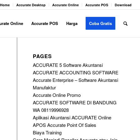
Home
Accurate Desktop
Accurate Online
Accurate POS
Download
urate Online
Accurate POS
Harga
Coba Gratis
PAGES
ACCURATE 5 Software Akuntansi
ACCURATE ACCOUNTING SOFTWARE
Accurate Enterprise – Software Akuntansi
Manufaktur
Accurate Online Promo
ACCURATE SOFTWARE DI BANDUNG
WA 08119996928
Aplikasi Akuntansi ACCURATE Online
APOS Accurate Point Of Sales
Biaya Training
Cara Menjadi Reseller Accurate atau Join