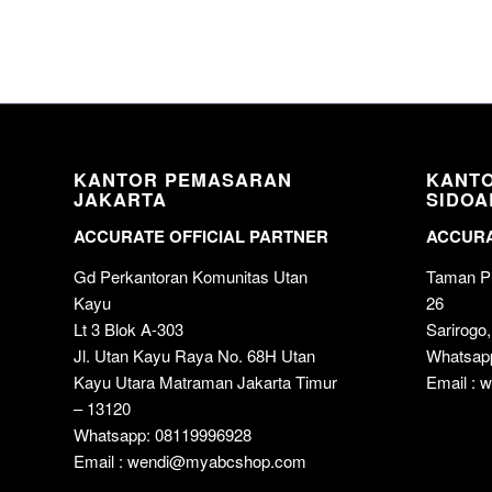
KANTOR PEMASARAN
KANT
JAKARTA
SIDOA
ACCURATE OFFICIAL PARTNER
ACCURA
Gd Perkantoran Komunitas Utan
Taman Pu
Kayu
26
Lt 3 Blok A-303
Sarirogo,
Jl. Utan Kayu Raya No. 68H Utan
Whatsap
Kayu Utara Matraman Jakarta Timur
Email :
– 13120
Whatsapp: 08119996928
Email : wendi@myabcshop.com