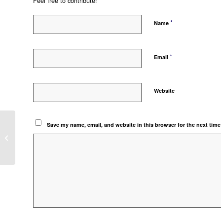
Feel free to contribute!
*
Name
*
Email
Website
Save my name, email, and website in this browser for the next tim
MENGGUNAKAN RESERVED
UNTUK KETERANGAN TAMBAHAN