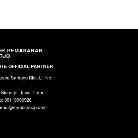
OR PEMASARAN
RJO
TE OFFICIAL PARTNER
spa Sarirogo Blok L1 No.
 Sidoarjo, Jawa Timur
p: 08119996928
 wendi@myabcshop.com