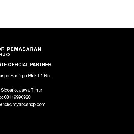
OR PEMASARAN
RJO
TE OFFICIAL PARTNER
spa Sarirogo Blok L1 No.
 Sidoarjo, Jawa Timur
p: 08119996928
 wendi@myabcshop.com