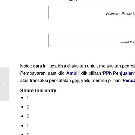
Pelunasan Hutang k
Jurnal Pe
Note : cara ini juga bisa dilakukan untuk melakukan pemba
Pembayaran, saat klik ‘
Ambil
‘ klik pilihan ‘
PPh Penjualan
Menampilkan Nama Pembuat Data
atas transaksi pencatatan gaji, yaitu memilih pilihan ‘
Penca
Transaksi Pada Laporan Rincian
Share this entry
Pengiriman Pesanan...