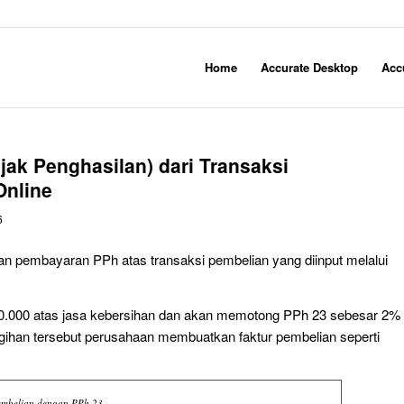
Home
Accurate Desktop
Acc
ak Penghasilan) dari Transaksi
Online
6
kan pembayaran PPh atas transaksi pembelian yang diinput melalui
0.000 atas jasa kebersihan dan akan memotong PPh 23 sebesar 2%
tagihan tersebut perusahaan membuatkan faktur pembelian seperti
embelian dengan PPh 23