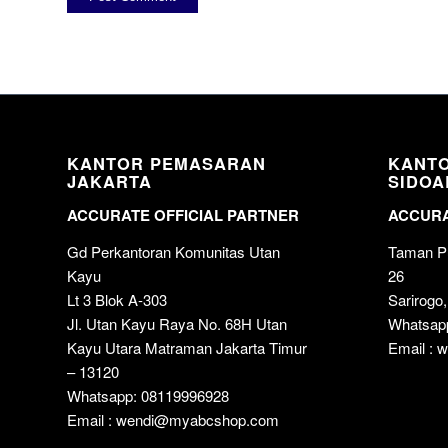
KANTOR PEMASARAN
KANT
JAKARTA
SIDOA
ACCURATE OFFICIAL PARTNER
ACCURA
Gd Perkantoran Komunitas Utan
Taman Pu
Kayu
26
Lt 3 Blok A-303
Sarirogo,
Jl. Utan Kayu Raya No. 68H Utan
Whatsap
Kayu Utara Matraman Jakarta Timur
Email :
– 13120
Whatsapp: 08119996928
Email : wendi@myabcshop.com