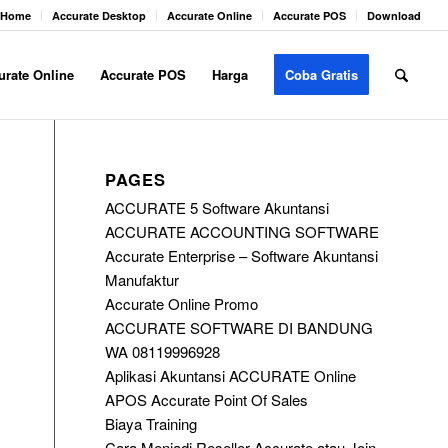
Home
Accurate Desktop
Accurate Online
Accurate POS
Download
urate Online
Accurate POS
Harga
Coba Gratis
PAGES
ACCURATE 5 Software Akuntansi
ACCURATE ACCOUNTING SOFTWARE
Accurate Enterprise – Software Akuntansi
Manufaktur
Accurate Online Promo
ACCURATE SOFTWARE DI BANDUNG
WA 08119996928
Aplikasi Akuntansi ACCURATE Online
APOS Accurate Point Of Sales
Biaya Training
Cara Menjadi Reseller Accurate atau Join