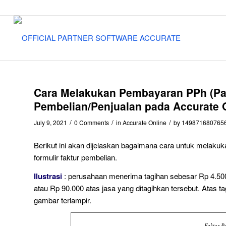
Cara Melakukan Pembayaran PPh (Paj
Pembelian/Penjualan pada Accurate 
/
/
/
July 9, 2021
0 Comments
in
Accurate Online
by
149871680765
Berikut ini akan dijelaskan bagaimana cara untuk melaku
formulir faktur pembelian.
Ilustrasi
: perusahaan menerima tagihan sebesar Rp 4.50
atau Rp 90.000 atas jasa yang ditagihkan tersebut. Atas 
gambar terlampir.
Faktur P